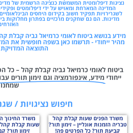
נציגות דיפלומטית המשמשת כנציגה הרשמית של מדינ
המדינה המארחת ומאויש על ידי דיפלומטים ופקידי
לשגרירויות תפקיד חשוב בקידום היחסים הבינלאומיים,
מדינות. הם גם שחקנים מרכזיים בפתרון מחלוקות בין 
האזרחים
מידע בנושא ביטוח לאומי כרמיאל גביה קבלת קהל
מהיר ייחודי - תרשמו כאן בשפה חופשית את המד
התוצאה המדויקת ו
ביטוח לאומי כרמיאל גביה קבלת קהל – כל הפ
ייחודי
מידע, אינפורמציה וגם זימון תורים עבו
שמחנו 
חיפוש נציגויות / שג
משרד הפנים שעות קבלת קהל
משרד החינוך ה
טבריה הזמנות אונליין – זימון תור?
שעות קבלת קהל ה
קביעת תור? כל הפרטים פה!
זימון תור? ק