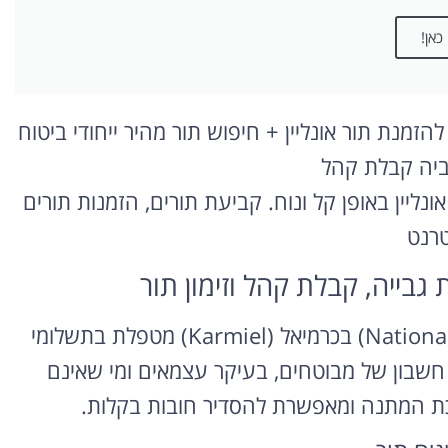
כאן!
זמנת תור אונליין + חיפוש תור מהיר ייחודי ביטוח
גביה קבלת קהל
ונליין באופן קל ונוח. קביעת תורים, הזמנות תורים
טרנט
גבייה, קבלת קהל וזימון תור
מחלקת הגבייה בסניף ביטוח לאומי (National Insurance) בכרמיאל (Karmiel) מטפלת בתשלומי
רי חשבון של מבוטחים, בעיקר עצמאים ומי שאינם
וסכת המתנה ומאפשרת להסדיר חובות בקלות.