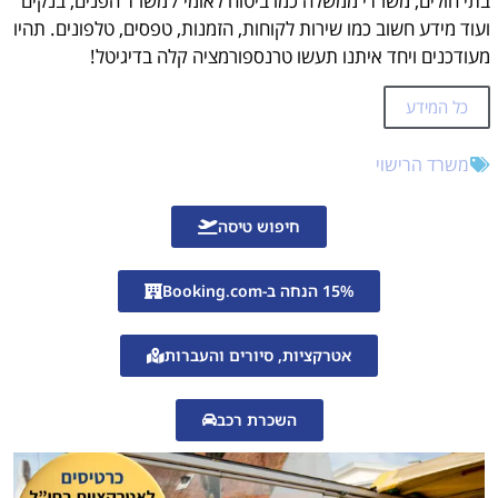
בתי חולים, משרדי ממשלה כמו ביטוח לאומי / משרד הפנים, בנקים
ועוד מידע חשוב כמו שירות לקוחות, הזמנות, טפסים, טלפונים. תהיו
רישוי רכב
מעודכנים ויחד איתנו תעשו טרנספורמציה קלה בדיגיטל!
אמצעי תשלום
זמן עיבוד
כל המידע
פרטי התקשרות
משרד הרישוי
יתרונות הגשת בקשה לרישום רכב מונית בישראל
זימון תורים
חיפוש טיסה
עזרה בהזמנת תורים אונליין?
15% הנחה ב-Booking.com
אטרקציות, סיורים והעברות
השכרת רכב