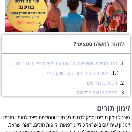
לחזור למשהו ספציפי?
הנה המידע שחיפשת על: הנפקת בקשת רישום רכב מונית-מפעיל מונית חדש אדם פרטי במשרד התחבורה בישראל
לפרטים וזימון תורים בנושא זה >>
מסמכים נדרשים
תהליך הגשת הבקשה
אגרות והוצאות
זימון תורים
בדיקת רכב
פורטל זימון תורים יספק לכם מידע חיוני והמלצות כיצד להזמין תורים
לוח זמנים לאישור
למגוון שירותים בישראל כולל מרפאות וקופות חולים, דואר ישראל,
הגשת מסמכים