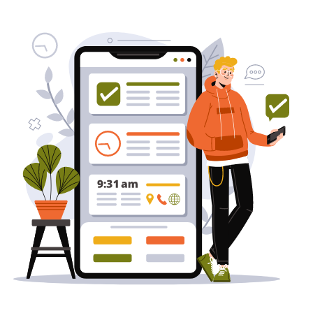
שירותי פרסום וקידום
באינטרנט
בעל/ת עסק? סוכנות ניהול מוניטין
לקידום, שיווק ופרסום באינטרנט
כאן עבורך!
לפרטים