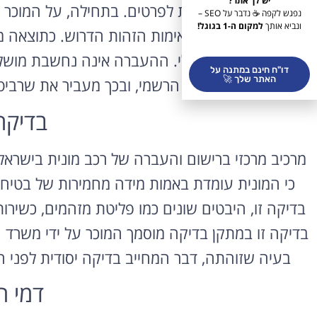
יש לך אתר?
תשומת לב קפדנית לפרטים. בתחילה, על המוכר 
נפגש לקפה ☕ נדבר על SEO –
ונביא אותך
למקום ה-1 בגוגל!
ההעברה, מלווה באימות הזהות הדרוש. כתוצאה 
לפתוח בהליך המנהלי. ההעברה אינה נחשבת מוש
דו"ח חינם במתנה על
האתר שלך 🚀
במרשם הרשמי, ובכך מעביר את שרביט
בדיקת
מרכיב מרכזי ברישום והעברה של רכב מונית בישרא
כי המונית עומדת באמות מידה מחמירות של בטיחות 
בדיקה זו, היבטים שונים כמו פליטת מזהמים, כשיר
בדיקה זו במתקן בדיקה מוסמך המוכר על ידי משרד ה
בעיה שזוהתה, דבר המחייב בדיקה יסודית לפני
דמי ר