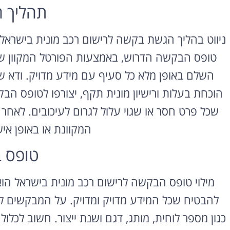
תהליך 
ניווט בהליך הגשת בקשה לרישום רכב מונית בישראל
טופס הבקשה הדרוש, באמצעות הפורטל המקוון של
השלם באופן מלא כל סעיף עם מידע מדויק. ודא 
הוכחת בעלות ורישיון מונית תקף, יצורפו לטופס ה
שכל פרט חסר או שגוי עלול לגרום לעיכובים. לא
השכרת רכב
המקוונת או באופן א
בחו"ל
טופס 
השוואת מחירים בין חברות
מקומיות לקבלת הצעת מחיר
משתלמת
מילוי טופס הבקשה לרישום רכב מונית בישראל הו
להבטיח שכל המידע מדויק ומדויק. על המבקשים ל
לחצו פה!
כגון מספר לוחית, מותג, דגם ושנת ייצור. חשוב לכלו