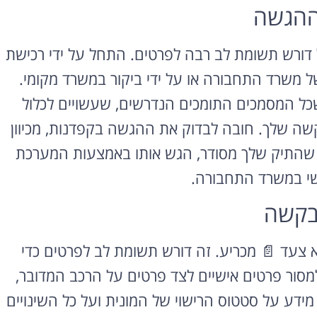
ההגשה
 דורש תשומת לב רבה לפרטים. התחל על ידי רכישת
 משרד התחבורה או על ידי ביקור במשרד מקומי.
שכל המסמכים התומכים הנדרשים, שעשויים לכלול
בקשה שלך. חובה לבדוק את ההגשה בקפדנות, מכיוון
חר שהתיק שלך מסודר, הגש אותו באמצעות המערכת
רוצה להקליט
ישי במשרד התחבורה.
פודקאסט?
בקשה
אולפן הקלטות מקצועי
להקלטה, צילום ועריכת
פודקאסטים ברמה הגבוהה
א צעד 📄 מכריע. זה דורש תשומת לב לפרטים כדי
ביותר
מסור פרטים אישיים לצד פרטים על הרכב המדובר,
לפרטים ומחירון
ל מידע על סטטוס הרישוי של המונית ועל כל השינויים