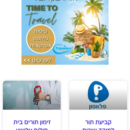
קביעת תור
זימון תורים בית