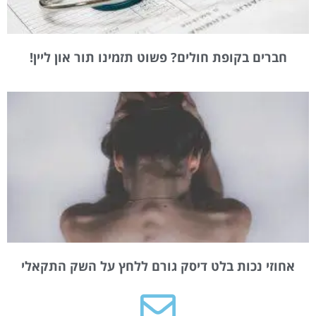
חברים בקופת חולים? פשוט תזמינו תור און ליין!
אחוזי נכות בלט דיסק גורם ללחץ על השק התקאלי