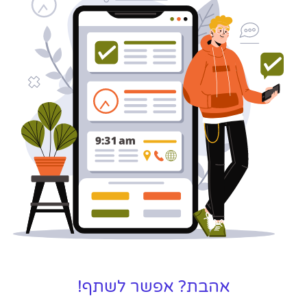
לקידום, שיווק ופרסום באינטרנט
כאן עבורך!
לפרטים
אהבת? אפשר לשתף!