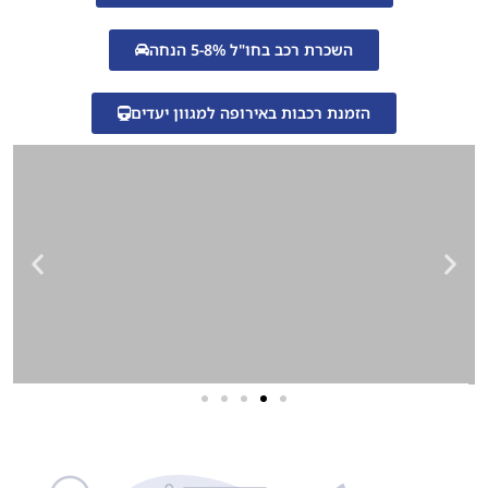
השכרת רכב בחו"ל 5-8% הנחה
הזמנת רכבות באירופה למגוון יעדים
שירותי פרסום וקידום
באינטרנט
בעל/ת עסק? סוכנות ניהול מוניטין