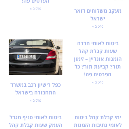
הפרטים פה!
פרטים »
מעקב משלוחים דואר
ישראל
פרטים »
ביטוח לאומי חדרה
שעות קבלת קהל
הזמנות אונליין – זימון
תור? קביעת תור? כל
הפרטים פה!
פרטים »
כפל רישיון רכב במשרד
התחבורה בישראל
פרטים »
ימי קבלת קהל ביטוח
ביטוח לאומי סניף מגדל
לאומי נתיבות הזמנות
העמק שעות קבלת קהל