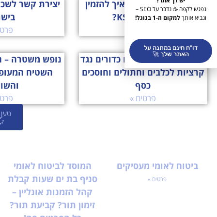
יש לך אתר?
ksp הזמנת תורים – איך להזמין
יצירת קשר לשכ
נפגש לקפה ☕ נדבר על SEO –
תור לסניף KSP?
ביש
ונביא אותך
למקום ה-1 בגוגל!
פרטים »
פרטי
דו"ח חינם במתנה על
האתר שלך 🚀
ברבקטו – איך מזמינים כדורים נגד
נופש משטרה – ה
קרציות לכלבים וחתולים וחוסכים
השטיח המעופ
כסף
והשו
פרטים »
פרטי
טען 
ביטוח לאומי מעסיקים
המוסד לביטוח לאומי
סניף בת ים שעות קבלת
פרטים »
קהל הזמנות אונליין –
זימון תור? קביעת תור?