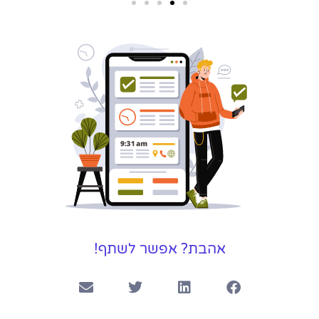
שירותי פרסום
וקידום
באינטרנט
בעל/ת עסק? סוכנות ניהול
מוניטין לקידום, שיווק ופרסום
באינטרנט כאן עבורך!
לפרטים
אהבת? אפשר לשתף!