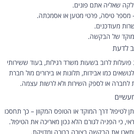
חלקה שאליה אתם פונים.
רוצה להקליט
– מספר טיסה, פרטי מטען או אסמכתה.
פודקאסט?
ות מעודכנים.
ממוקד של הבקשה.
אולפן הקלטות מקצועי
להקלטה, צילום ועריכת
ב לדעת
פודקאסטים ברמה הגבוהה
ביותר
פועלות לרוב בשעות משרד רגילות, בעוד ששירותי
ושאים כמו אבידות, תלונות או בירורים מול חברת
לפרטים ומחירון
ת לחברה או לספק השירות ולא לרשות עצמה.
מעשיים
ן לטיפול דרך המוקד או הטופס המקוון – כך תחסכו
י, כי הפניה לגורם הלא נכון מאריכה את הטיפול.
תארו את הבקשה בצורה ברורה ומדויקת.