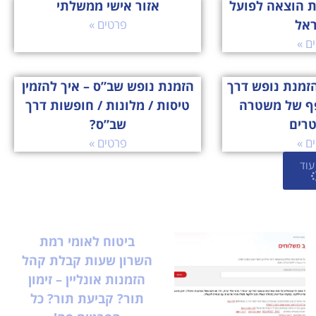
ת הוצאה לפועל
אזור אישי ממשלתי
ראל
פרטים »
ם »
זמנת נופש דרך
הזמנת נופש שב”ס – איך להזמין
ף של משטרה
טיסות / מלונות / חופשות דרך
טרים
שב”ס?
ם »
פרטים »
עוד
ביטוח לאומי רמת
השרון שעות קבלת קהל
הזמנות אונליין – זימון
תור? קביעת תור? כל