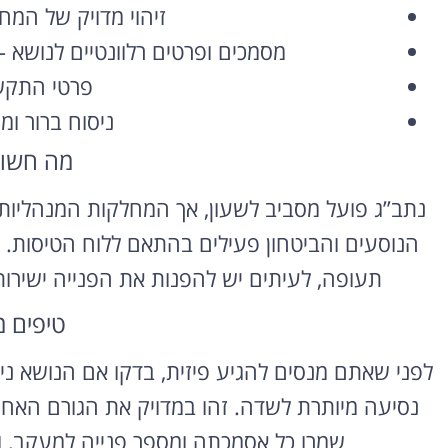
זיהוי מדויק של המ
השכרת רכב
מסמכים ופרטים רלוונטיים לנושא 
בחו"ל
פרטי התקשר
ניסוח ברור ו
השוואת מחירים בין חברות
מקומיות לקבלת הצעת מחיר
מה חשו
משתלמת
נתב”ג פועל מסביב לשעון, אך המחלקות המנהליות 
לחצו פה!
הנוסעים והביטחון פעילים בהתאם ללוח הטיסות. לנ
תעופה, לעיתים יש להפנות את הפנייה ישירו
טיפים 
לפני שאתם מנסים להגיע פיזית, בדקו אם הנושא נית
נסיעה מיותרת לשדה. זהו במדויק את הגורם האחרא
שמרו כל אסמכתה ומספר פנייה למעקב, ו