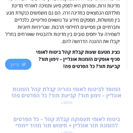
מולדתם הנמצאים במדינה זרה. הם גם משמשים כנקודת מגע
בין ממשלות, מספקים מידע על נושאים פוליטיים, כלכליים
וחברתיים וכן מסייעים לחילופי תרבות. שגרירויות חיוניות
לשמירה על יחסים טובים בין מדינות ולהבטיח שאזרחים בחו"ל
יקבלו את ההגנה הדרושה להם.
נציג מטעם שעות קבלת קהל ביטוח לאומי
סניף אופקים הזמנות אונליין – זימון תור?
ציוץ
קביעת תור? כל הפרטים פה!
המוסד לביטוח לאומי נהריה קבלת קהל הזמנות
אונליין – זימון תור? קביעת תור? כל הפרטים פה!
פרטים »
ביטוח לאומי תעסוקה קבלת קהל – כל הפרטים
להזמנת תור אונליין + חיפוש תור מהיר ייחודי
פרטים »