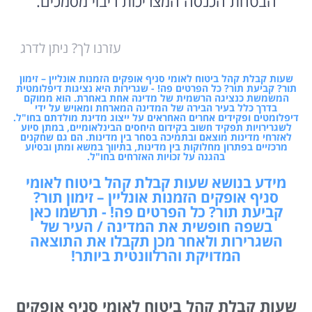
עזרנו לך? ניתן לדרג
שעות קבלת קהל ביטוח לאומי סניף אופקים הזמנות אונליין – זימון
תור? קביעת תור? כל הפרטים פה! - שגרירות היא נציגות דיפלומטית
המשמשת כנציגה הרשמית של מדינה אחת באחרת. הוא ממוקם
בדרך כלל בעיר הבירה של המדינה המארחת ומאויש על ידי
דיפלומטים ופקידים אחרים האחראים על ייצוג מדינת מולדתם בחו"ל.
לשגרירויות תפקיד חשוב בקידום היחסים הבינלאומיים, במתן סיוע
לאזרחי מדינות מוצאם ובתמיכה בסחר בין מדינות. הם גם שחקנים
מרכזיים בפתרון מחלוקות בין מדינות, בתיווך במשא ומתן ובסיוע
בהגנה על זכויות האזרחים בחו"ל.
מידע בנושא שעות קבלת קהל ביטוח לאומי
סניף אופקים הזמנות אונליין – זימון תור?
קביעת תור? כל הפרטים פה! - תרשמו כאן
בשפה חופשית את המדינה / העיר של
השגרירות ולאחר מכן תקבלו את התוצאה
המדויקת והרלוונטית ביותר!
שעות קבלת קהל ביטוח לאומי סניף אופקים
הזמנות אונליין – זימון תור? קביעת תור? כל