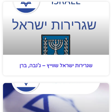
שגרירות ישראל שווייץ – ג’נבה, ברן