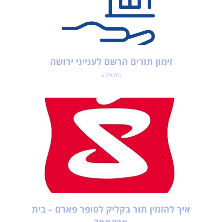
זימון תורים הרשם לענייני ירושה
פרטים »
איך להזמין תור בקליק לסופר פארם – בית