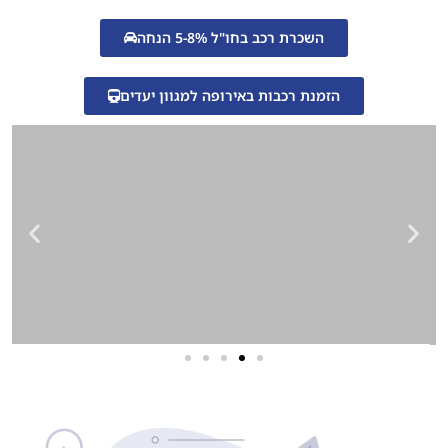
השכרת רכב בחו"ל 5-8% הנחה
הזמנת רכבות באירופה למגוון יעדים
שירותי פרסום וקידום
באינטרנט
בעל/ת עסק? סוכנות ניהול מוניטין