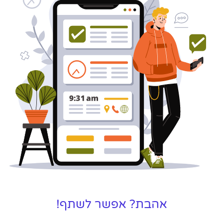
לקידום, שיווק ופרסום באינטרנט
כאן עבורך!
לפרטים
אהבת? אפשר לשתף!