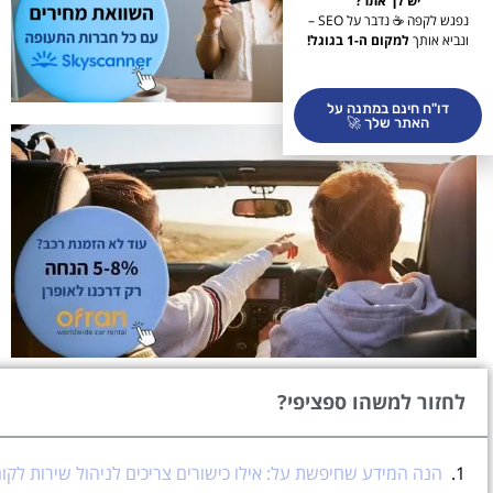
יש לך אתר?
נפגש לקפה ☕ נדבר על SEO –
ונביא אותך
למקום ה-1 בגוגל!
דו"ח חינם במתנה על
האתר שלך 🚀
לחזור למשהו ספציפי?
הנה המידע שחיפשת על: אילו כישורים צריכים לניהול שירות לקו