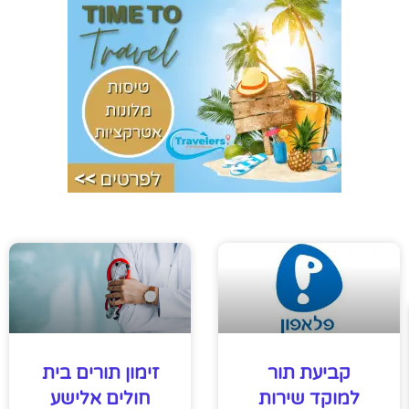
קביעת תור
זימון תורים בית
למוקד שירות
חולים אלישע