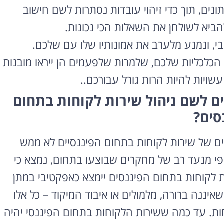
ונים, תוך כדי זיהוי עובדות נסתרות לשם חישוב
הביא לשולחן את השאלות הכי נכונות.
י, ונמנע מלערב את אמונותיו שלו עם שלכם.
כלכליות שלכם, שלמרות שלפעמים הן ייראו מובנות
שויות להיות הרות גורל עבורכם..
ם לשם ניהול שירות לקוחות בתחום
רוצה להקליט
סים?
פודקאסט?
יגים של שירות לקוחות בתחום הפיננסיים לא ממש
אולפן הקלטות מקצועי
להקלטה, צילום ועריכת
י מנעד רב של מחקרים שבוצעו בתחום, נמצא כי
פודקאסטים ברמה הגבוהה
 לקוחות בתחום הפיננסים יימצא כאפקטיבי במתן
ביותר
ננה ברורה, מלמולים או איבוד המיקוד – כל אלו
לפרטים ומחירון
ות. עד כמה ששירות הלקוחות בתחום הפיננסי יהיה