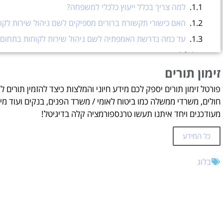
למה צריך בכלל ייעוץ כלכלי למשפחה?
האם כישורי תקשורת ברורים מספיקים לשם ניהול שירות לקו
עד כמה נדרשת האמפתיה לשם ניהול שירות לקוחות בתחום 
זימון תורים
זימון תורים
עזרה בהזמנת תורים אונליין?
פורטל זימון תורים יספק לכם מידע חיוני והמלצות כיצד להזמין תורים ל
חולים, משרדי ממשלה כמו ביטוח לאומי / משרד הפנים, בנקים ועוד מיד
מעודכנים ויחד איתנו תעשו טרנספורמציה קלה בדיגיטל!
כל המידע
בלוג