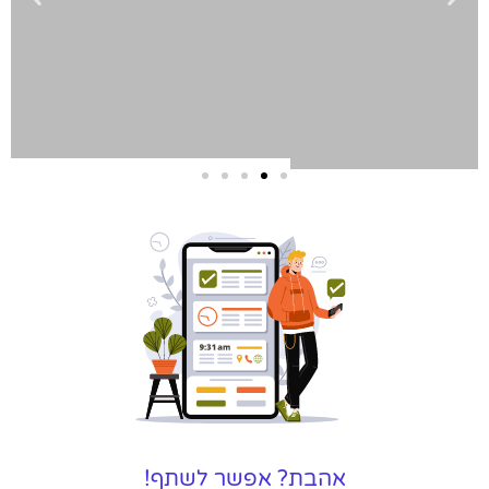
שירותי פרסום
וקידום
באינטרנט
בעל/ת עסק? סוכנות ניהול
מוניטין לקידום, שיווק ופרסום
באינטרנט כאן עבורך!
לפרטים
אהבת? אפשר לשתף!