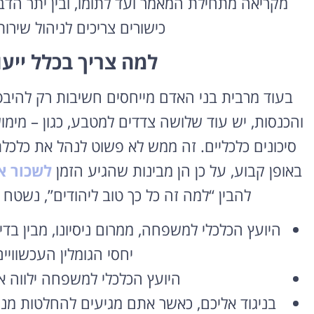
מקריאה מתחילת המאמר ועד לתומו, ובין יתר ה
כישורים צריכים לניהול שיר
למה צריך בכלל ייע
בעוד מרבית בני האדם מייחסים חשיבות רק להיבט
והכנסות, יש עוד שלושה צדדים למטבע, כגון – מימוש
סיכונים כלכליים. זה ממש לא פשוט לנהל את כל
באופן קבוע, על כן הן מבינות שהגיע הזמן
לשכור א
להבין “למה זה כל כך טוב ליהודים”, נשטח
היועץ הכלכלי למשפחה, ממרום ניסיונו, מבין בד
יחסי הגומלין העכשווי
היועץ הכלכלי למשפחה ילווה א
בניגוד אליכם, כאשר אתם מגיעים להחלטות מנק