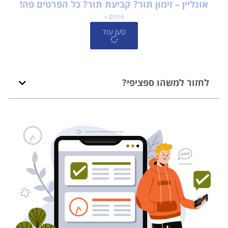
אונליין – זימון תור? קביעת תור? כל הפרטים פה!
פרטים »
טען עוד
לחזור למשהו ספציפי?