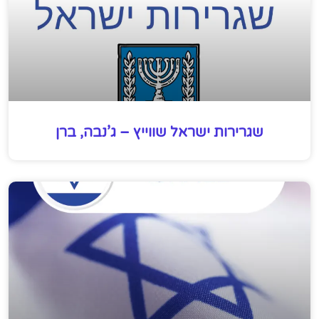
שגרירות ישראל שווייץ – ג’נבה, ברן