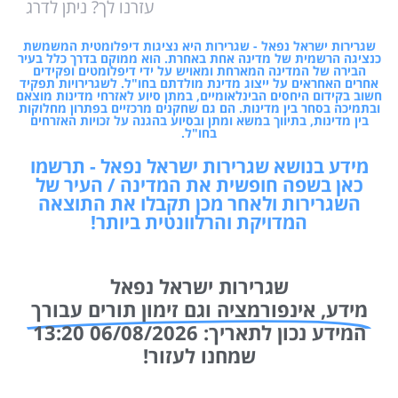
עזרנו לך? ניתן לדרג
שגרירות ישראל נפאל - שגרירות היא נציגות דיפלומטית המשמשת
כנציגה הרשמית של מדינה אחת באחרת. הוא ממוקם בדרך כלל בעיר
הבירה של המדינה המארחת ומאויש על ידי דיפלומטים ופקידים
אחרים האחראים על ייצוג מדינת מולדתם בחו"ל. לשגרירויות תפקיד
חשוב בקידום היחסים הבינלאומיים, במתן סיוע לאזרחי מדינות מוצאם
ובתמיכה בסחר בין מדינות. הם גם שחקנים מרכזיים בפתרון מחלוקות
בין מדינות, בתיווך במשא ומתן ובסיוע בהגנה על זכויות האזרחים
בחו"ל.
מידע בנושא שגרירות ישראל נפאל - תרשמו
כאן בשפה חופשית את המדינה / העיר של
השגרירות ולאחר מכן תקבלו את התוצאה
המדויקת והרלוונטית ביותר!
שגרירות ישראל נפאל
מידע, אינפורמציה וגם זימון תורים עבורך
המידע נכון לתאריך: 06/08/2026 13:20
שמחנו לעזור!