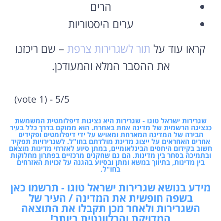
הרים
ערים היסטוריות
קראו עוד על
תור לשגרירות צרפת
– שם ריכזנו
את ההסבר המלא והמעודכן.
5/5 - (1 vote)
שגרירות ישראל טוגו - שגרירות היא נציגות דיפלומטית המשמשת
כנציגה הרשמית של מדינה אחת באחרת. הוא ממוקם בדרך כלל בעיר
הבירה של המדינה המארחת ומאויש על ידי דיפלומטים ופקידים
אחרים האחראים על ייצוג מדינת מולדתם בחו"ל. לשגרירויות תפקיד
חשוב בקידום היחסים הבינלאומיים, במתן סיוע לאזרחי מדינות מוצאם
ובתמיכה בסחר בין מדינות. הם גם שחקנים מרכזיים בפתרון מחלוקות
בין מדינות, בתיווך במשא ומתן ובסיוע בהגנה על זכויות האזרחים
בחו"ל.
מידע בנושא שגרירות ישראל טוגו - תרשמו כאן
בשפה חופשית את המדינה / העיר של
השגרירות ולאחר מכן תקבלו את התוצאה
המדויקת והרלוונטית ביותר!