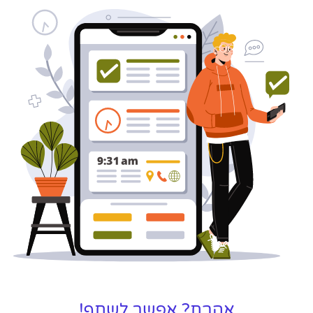
אהבת? אפשר לשתף!