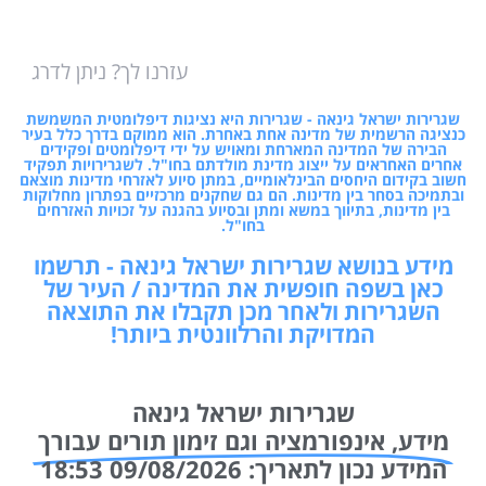
עזרנו לך? ניתן לדרג
שגרירות ישראל גינאה - שגרירות היא נציגות דיפלומטית המשמשת
כנציגה הרשמית של מדינה אחת באחרת. הוא ממוקם בדרך כלל בעיר
הבירה של המדינה המארחת ומאויש על ידי דיפלומטים ופקידים
אחרים האחראים על ייצוג מדינת מולדתם בחו"ל. לשגרירויות תפקיד
חשוב בקידום היחסים הבינלאומיים, במתן סיוע לאזרחי מדינות מוצאם
ובתמיכה בסחר בין מדינות. הם גם שחקנים מרכזיים בפתרון מחלוקות
בין מדינות, בתיווך במשא ומתן ובסיוע בהגנה על זכויות האזרחים
בחו"ל.
מידע בנושא שגרירות ישראל גינאה - תרשמו
כאן בשפה חופשית את המדינה / העיר של
השגרירות ולאחר מכן תקבלו את התוצאה
המדויקת והרלוונטית ביותר!
שגרירות ישראל גינאה
מידע, אינפורמציה וגם זימון תורים עבורך
המידע נכון לתאריך: 09/08/2026 18:53