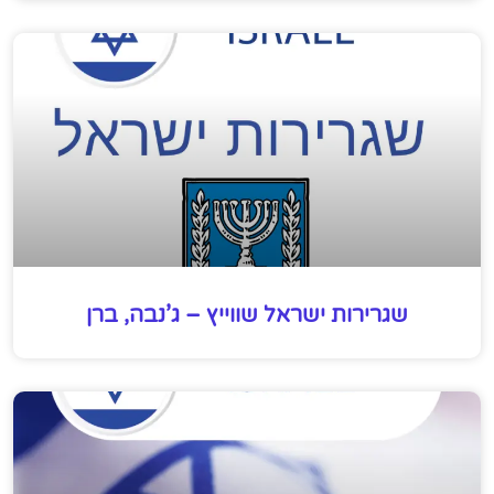
שגרירות ישראל שווייץ – ג’נבה, ברן