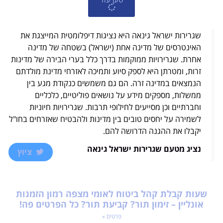
שגרירות ישראל גינאה היא נציגות דיפלומטית המייצגת את
האינטרסים של מדינה אחת (ישראל) בשטחה של מדינה
אחרת. שגרירויות ממוקמות בדרך כלל בערי הבירה של מדינות
זרות, ומטרתן היא לספק סיוע ותמיכה לאזרחי מדינת מולדתם
הנמצאים במדינה זרה. הם גם משמשים כנקודת מגע בין
ממשלות, מספקים מידע על נושאים פוליטיים, כלכליים
וחברתיים וכן מסייעים לחילופי תרבות. שגרירויות חיוניות
לשמירה על יחסים טובים בין מדינות ולהבטיח שאזרחים בחו"ל
יקבלו את ההגנה הדרושה להם.
נציג מטעם שגרירות ישראל גינאה
ציוץ
שעות קבלת קהל ביטוח לאומי מצפה רמון הזמנות
אונליין – זימון תור? קביעת תור? כל הפרטים פה!
פרטים »