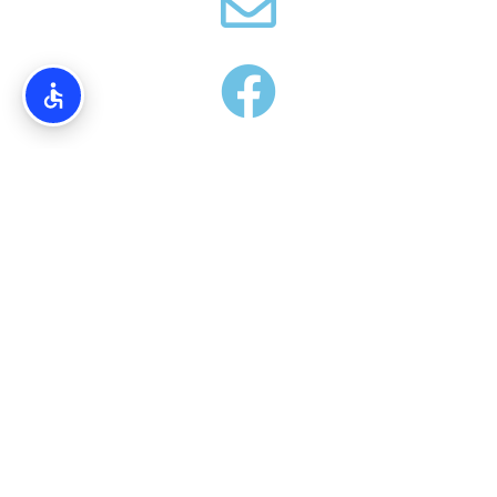
אודותינו
Torim4u.co.il – המידע והמדריכים באתרינו הנם בגדר המלצה