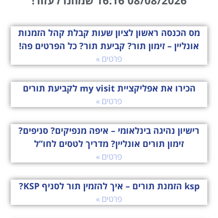
08/08/2026 16:16 שמחנו לעזור!
מס הכנסה ראשון לציון שעות קבלת קהל הזמנות
אונליין – זימון תור? קביעת תור? כל הפרטים פה!
פרטים »
הכירו את אפליקציית my visit לקביעת תורים
פרטים »
רישיון נהיגה בינלאומי – איפה מנפיקים? סניפים?
זימון תורים אונליין? מדריך לטסים לחו”ל
פרטים »
ksp הזמנת תורים – איך להזמין תור לסניף KSP?
פרטים »