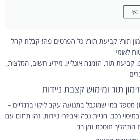
כאן!
זימון תור? קביעת תור? כל הפרטים פה! קבלת קהל
טוח לאומי
ם. קביעת תור, הזמנה אונליין. מידע חשוב, המלצות,
רים
זימון תור ומימוש קצבת ניידות
אגף הניידות בביטוח לאומי (National Insurance) מטפל במי שמוגבל בתנועה עקב ליקוי ברגליים –
יסוי רכב, חניית נכה ואביזרי ניידות. זהו תחום עם
ת התהליך חוסכת זמן רב.