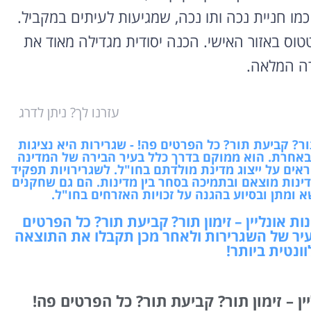
ו חניית נכה ותו נכה, שמגיעות לעיתים במקביל.
וס באזור האישי. הכנה יסודית מגדילה מאוד את
רה המלאה.
עזרנו לך? ניתן לדרג
תור? קביעת תור? כל הפרטים פה! - שגרירות היא נציגות
אחרת. הוא ממוקם בדרך כלל בעיר הבירה של המדינה
אים על ייצוג מדינת מולדתם בחו"ל. לשגרירויות תפקיד
דינות מוצאם ובתמיכה בסחר בין מדינות. הם גם שחקנים
א ומתן ובסיוע בהגנה על זכויות האזרחים בחו"ל.
ת אונליין – זימון תור? קביעת תור? כל הפרטים
עיר של השגרירות ולאחר מכן תקבלו את התוצאה
ונטית ביותר!
ין – זימון תור? קביעת תור? כל הפרטים פה!