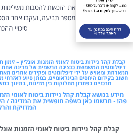
יש לך אתר?
המועד. בררו מראש את הזכאות להטבות משלימות כמ
נפגש לקפה ☕ נדבר על SEO –
ונביא אותך
למקום ה-1 בגוגל!
שמרו כל אסמכתא ומספר תביעה, ועקבו אחר הסטט
סיכויי ההכ
דו"ח חינם במתנה על
האתר שלך 🚀
קבלת קהל ניידות ביטוח לאומי הזמנות אונליין – זימון 
דיפלומטית המשמשת כנציגה הרשמית של מדינה אחת ב
המארחת ומאויש על ידי דיפלומטים ופקידים אחרים האחר
חשוב בקידום היחסים הבינלאומיים, במתן סיוע לאזרחי מ
מרכזיים בפתרון מחלוקות בין מדינות, בתיווך במש
מידע בנושא קבלת קהל ניידות ביטוח לאומי הזמנו
פה! - תרשמו כאן בשפה חופשית את המדינה / ה
המדויקת והרלו
קבלת קהל ניידות ביטוח לאומי הזמנות אונלי