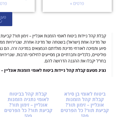
פרטים »
פרטי
טען 
קבלת קהל ניידות ביטוח לאומי הזמנות אונליין – זימון תור? קביע
של מדינה אחת (ישראל) בשטחה של מדינה אחרת. שגרירויות ממוק
סיוע ותמיכה לאזרחי מדינת מולדתם הנמצאים במדינה זרה. הם ג
פוליטיים, כלכליים וחברתיים וכן מסייעים לחילופי תרבות. שגרירוי
בחו"ל יקבלו את ההגנה הדרושה להם.
נציג מטעם קבלת קהל ניידות ביטוח לאומי הזמנות אונליין – 
ביטוח לאומי בן סירא
קבלת קהל בביטוח
קבלת קהל הזמנות
לאומי נתניה הזמנות
אונליין – זימון תור?
אונליין – זימון תור?
קביעת תור? כל הפרטים
קביעת תור? כל הפרטים
פה!
פה!