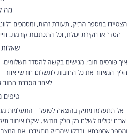
מה ל
השכרת רכב
הצטיידו במספר התיק, תעודת זהות, ומסמכים רלוו
בחו"ל
הסדר או חקירת יכולת, וכל התכתבות קודמת. חיי
השוואת מחירים בין חברות
מקומיות לקבלת הצעת מחיר
שאלות 
משתלמת
איך פורסים חוב? מגישים בקשה להסדר תשלומים, ול
לחצו פה!
הליך המאחד את כל החובות לתשלום חודשי אחד – כ
לאחר הסדרת החוב א
טיפים 
אל תתעלמו מתיק בהוצאה לפועל – התעלמות מוביל
אתם יכולים לשלם רק חלק חודשי. שקלו איחוד תיק
ומספר אסמכתא, ובדקו שהתיק מתעדכן. אם המצב מו