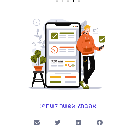
שירותי פרסום
וקידום
באינטרנט
בעל/ת עסק? סוכנות ניהול
מוניטין לקידום, שיווק ופרסום
באינטרנט כאן עבורך!
לפרטים
אהבת? אפשר לשתף!