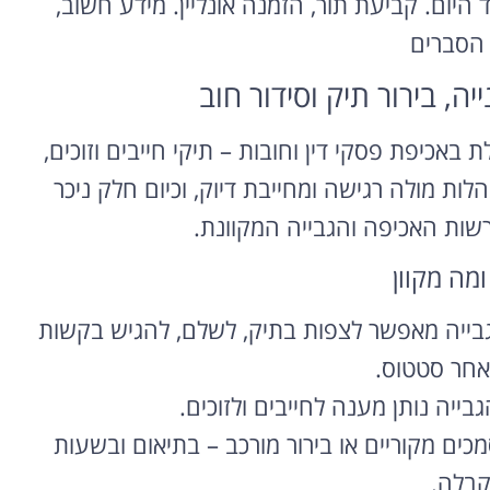
 היום. קביעת תור, הזמנה אונליין. מידע חשוב,
 הסברים
ה, בירור תיק וסידור חוב
 לפועל בנתניה (Netanya) מטפלת באכיפת פסקי דין וחובות – תיקי חייבים וזוכים,
לות מולה רגישה ומחייבת דיוק, וכיום חלק ניכר
ות האכיפה והגבייה המקוונת.
ומה מקוון
הגבייה מאפשר לצפות בתיק, לשלם, להגיש בקשות
אחר סטטוס.
בייה נותן מענה לחייבים ולזוכים.
ים מקוריים או בירור מורכב – בתיאום ובשעות
בלה.