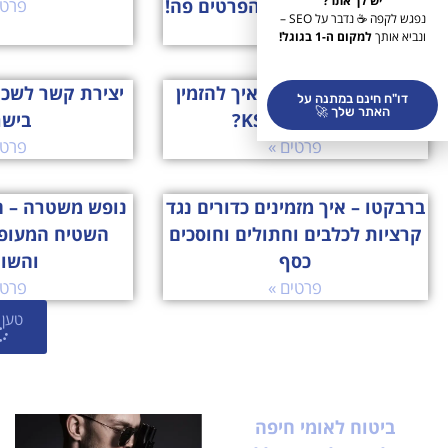
יש לך אתר?
תור? קביעת תור? כל הפרטים פה!
פרטי
נפגש לקפה ☕ נדבר על SEO –
פרטים »
ונביא אותך
למקום ה-1 בגוגל!
ksp הזמנת תורים – איך להזמין
יצירת קשר לשכ
דו"ח חינם במתנה על
האתר שלך 🚀
תור לסניף KSP?
ביש
פרטים »
פרטי
ברבקטו – איך מזמינים כדורים נגד
נופש משטרה – ה
קרציות לכלבים וחתולים וחוסכים
השטיח המעופ
כסף
והשו
פרטים »
פרטי
טען 
ביטוח לאומי חיפה