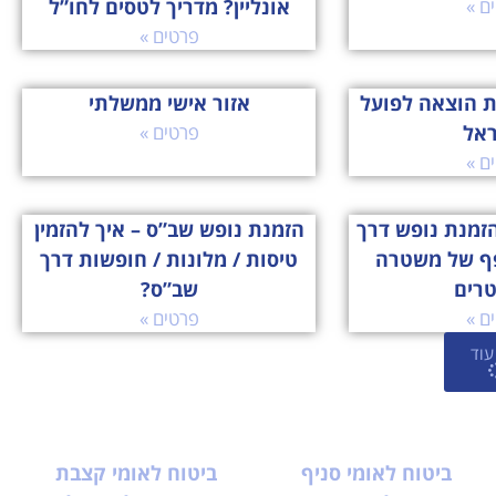
ם »
אונליין? מדריך לטסים לחו”ל
פרטים »
ת הוצאה לפועל
אזור אישי ממשלתי
ראל
פרטים »
ם »
זמנת נופש דרך
הזמנת נופש שב”ס – איך להזמין
ף של משטרה
טיסות / מלונות / חופשות דרך
טרים
שב”ס?
ם »
פרטים »
עוד
ביטוח לאומי סניף
ביטוח לאומי קצבת