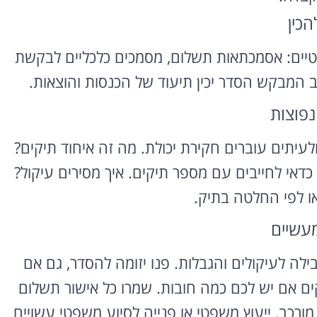
הכין
רוצה להקליט
נטיים: אסמכתאות תשלום, מסמכים כלכליים לבקשת
פודקאסט?
ב המבקש הסדר יכין תיעוד של הכנסות והוצאות.
אולפן הקלטות מקצועי
להקלטה, צילום ועריכת
נפוצות
פודקאסטים ברמה הגבוהה
ביותר
עיתים עוברים חקירת יכולת. מה זה איחוד תיקים?
דאי לחייבים עם מספר תיקים. איך מסירים עיקול?
לפרטים ומחירון
ו לפי החלטה בתיק.
מעשיים
ה לעיקולים והגבלות. פנו יזומה להסדר, גם אם
ים אם יש לכם כמה חובות. שמרו כל אישור תשלום
רכב, ייעוץ משפטי או פנייה לסיוע משפטי עשויים