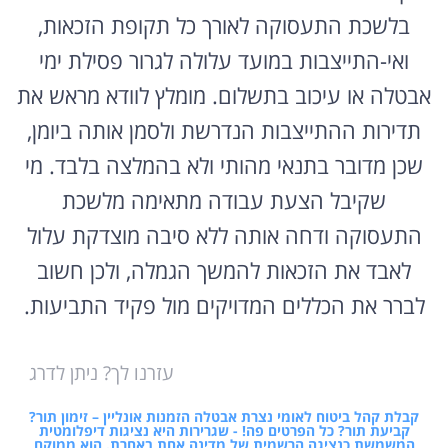
בלשכת התעסוקה לאורך כל תקופת הזכאות,
ואי-התייצבות במועד עלולה לגרור פסילת ימי
אבטלה או עיכוב בתשלום. מומלץ לוודא מראש את
תדירות ההתייצבות הנדרשת ולסמן אותה ביומן,
שכן מדובר בתנאי מהותי ולא בהמלצה בלבד. מי
שקיבל הצעת עבודה מתאימה מלשכת
התעסוקה ודחה אותה ללא סיבה מוצדקת עלול
לאבד את הזכאות להמשך הגמלה, ולכן חשוב
לברר את הכללים המדויקים מול פקיד התביעות.
עזרנו לך? ניתן לדרג
קבלת קהל ביטוח לאומי נצרת אבטלה הזמנות אונליין – זימון תור?
קביעת תור? כל הפרטים פה! - שגרירות היא נציגות דיפלומטית
המשמשת כנציגה הרשמית של מדינה אחת באחרת. הוא ממוקם