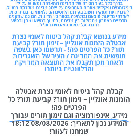
בדרך כלל בעיר הבירה של המדינה המארחת ומאויש על ידי
דיפלומטים ופקידים אחרים האחראים על ייצוג מדינת מולדתם בחו"ל.
לשגרירויות תפקיד חשוב בקידום היחסים הבינלאומיים, במתן סיוע
לאזרחי מדינות מוצאם ובתמיכה בסחר בין מדינות. הם גם שחקנים
מרכזיים בפתרון מחלוקות בין מדינות, בתיווך במשא ומתן ובסיוע
בהגנה על זכויות האזרחים בחו"ל.
מידע בנושא קבלת קהל ביטוח לאומי נצרת
אבטלה הזמנות אונליין – זימון תור? קביעת
תור? כל הפרטים פה! - תרשמו כאן בשפה
חופשית את המדינה / העיר של השגרירות
ולאחר מכן תקבלו את התוצאה המדויקת
והרלוונטית ביותר!
קבלת קהל ביטוח לאומי נצרת אבטלה
הזמנות אונליין – זימון תור? קביעת תור? כל
הפרטים פה!
מידע, אינפורמציה וגם זימון תורים עבורך
המידע נכון לתאריך: 08/08/2026 18:12
שמחנו לעזור!