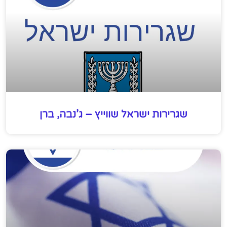
שגרירות ישראל שווייץ – ג’נבה, ברן