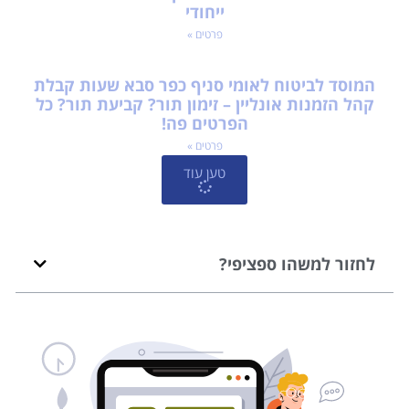
ייחודי
פרטים »
המוסד לביטוח לאומי סניף כפר סבא שעות קבלת
קהל הזמנות אונליין – זימון תור? קביעת תור? כל
הפרטים פה!
פרטים »
טען עוד
לחזור למשהו ספציפי?