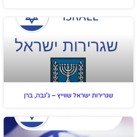
שגרירות ישראל שווייץ – ג’נבה, ברן