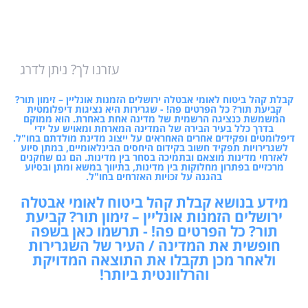
עזרנו לך? ניתן לדרג
קבלת קהל ביטוח לאומי אבטלה ירושלים הזמנות אונליין – זימון תור?
קביעת תור? כל הפרטים פה! - שגרירות היא נציגות דיפלומטית
המשמשת כנציגה הרשמית של מדינה אחת באחרת. הוא ממוקם
בדרך כלל בעיר הבירה של המדינה המארחת ומאויש על ידי
דיפלומטים ופקידים אחרים האחראים על ייצוג מדינת מולדתם בחו"ל.
לשגרירויות תפקיד חשוב בקידום היחסים הבינלאומיים, במתן סיוע
לאזרחי מדינות מוצאם ובתמיכה בסחר בין מדינות. הם גם שחקנים
מרכזיים בפתרון מחלוקות בין מדינות, בתיווך במשא ומתן ובסיוע
בהגנה על זכויות האזרחים בחו"ל.
מידע בנושא קבלת קהל ביטוח לאומי אבטלה
ירושלים הזמנות אונליין – זימון תור? קביעת
תור? כל הפרטים פה! - תרשמו כאן בשפה
חופשית את המדינה / העיר של השגרירות
ולאחר מכן תקבלו את התוצאה המדויקת
והרלוונטית ביותר!