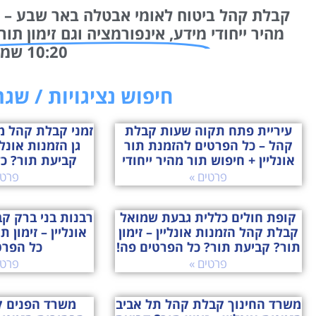
קבלת קהל ביטוח לאומי אבטלה באר שבע – כל
מהיר ייחודי
מידע, אינפורמציה וגם זימון תור
10:20 שמחנו לעזור!
חיפוש נציגויות / שג
עיריית פתח תקוה שעות קבלת
זמני קבלת קהל 
קהל – כל הפרטים להזמנת תור
גן הזמנות אונלי
אונליין + חיפוש תור מהיר ייחודי
קביעת תור? כ
פרטים »
פרטי
קופת חולים כללית גבעת שמואל
רבנות בני ברק ק
קבלת קהל הזמנות אונליין – זימון
אונליין – זימון 
תור? קביעת תור? כל הפרטים פה!
כל הפרט
פרטים »
פרטי
משרד החינוך קבלת קהל תל אביב
משרד הפנים ק