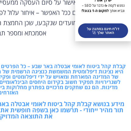
הכינו תעודת זהות, אישור על סיום העסקה ממעסיק
יש לך אתר?
נפגש לקפה ☕ נדבר על SEO –
את התביעה מוקדם ככל האפשר – איחור עלול לפג
ונביא אותך
למקום ה-1 בגוגל!
התעסוקה בכל המועדים שנקבעו, שכן החמצת הת
דו"ח חינם במתנה על
אסמכתא ומספר תב
האתר שלך 🚀
קבלת קהל ביטוח לאומי אבטלה באר שבע – כל הפרטים להז
היא נציגות דיפלומטית המשמשת כנציגה הרשמית של מ
של המדינה המארחת ומאויש על ידי דיפלומטים ופקיד
לשגרירויות תפקיד חשוב בקידום היחסים הבינלאומיים,
מדינות. הם גם שחקנים מרכזיים בפתרון מחלוקות בין 
האזרחים
מידע בנושא קבלת קהל ביטוח לאומי אבטלה באר 
תור מהיר ייחודי - תרשמו כאן בשפה חופשית את
את התוצאה המדויקת 