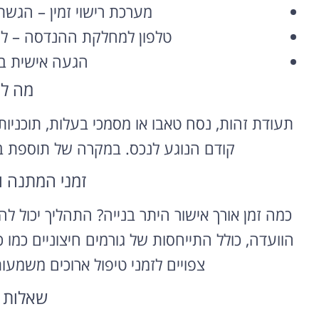
מערכת רישוי זמין – הגש
השכרת רכב
טלפון למחלקת ההנדסה – לת
בחו"ל
הגעה אישית ב
מה ל
השוואת מחירים בין חברות
מקומיות לקבלת הצעת מחיר
תעודת זהות, נסח טאבו או מסמכי בעלות, תוכניות 
משתלמת
קודם הנוגע לנכס. במקרה של תוספת בנ
לחצו פה!
זמני המתנה ו
כמה זמן אורך אישור היתר בנייה? התהליך יכול 
הוועדה, כולל התייחסות של גורמים חיצוניים כמו כ
צפויים לזמני טיפול ארוכים משמע
שאלות 