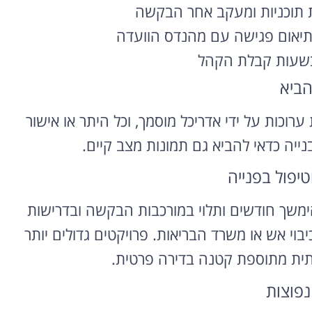
ת תוכניות ומעקב אחר הבקשה
רוצה להקליט
יאום פגישה עם מהנדס הוועדה
פודקאסט?
שעות קבלת הקהל
הביא
אולפן הקלטות מקצועי
להקלטה, צילום ועריכת
ערוכות על ידי אדריכל מוסמך, וכל היתר או אישור
פודקאסטים ברמה הגבוהה
ביותר
ייה כדאי להביא גם תמונות מצב קיים.
לפרטים ומחירון
טיפול בפנייה
להימשך חודשים ותלוי במורכבות הבקשה ובדרישות
יבוי אש או משרד הבריאות. פרויקטים גדולים יותר
ותית מתוספת קטנה בדירה פרטית.
נפוצות