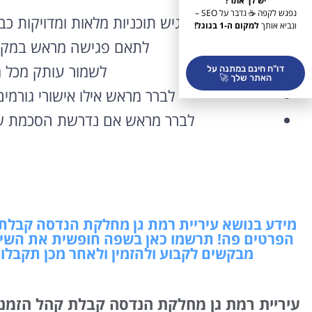
יש לך אתר?
נפגש לקפה ☕ נדבר על SEO –
להגיש תוכניות מלאות ומדויקות כ
ונביא אותך
למקום ה-1 בגוגל!
לתאם פגישה מראש במקום
לשמור עותק מכל 
דו"ח חינם במתנה על
האתר שלך 🚀
לברר מראש אילו אישורי גורמים
לברר מראש אם נדרשת הסכמת שכ
מידע בנושא עיריית רמת גן מחלקת הנדסה קבלת קה
הפרטים פה! תרשמו כאן בשפה חופשית את השיר
מבקשים לקבוע ולהזמין ולאחר מכן תקבלו
עיריית רמת גן מחלקת הנדסה קבלת קהל הזמנות 