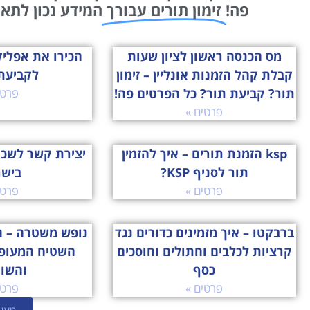
פה!
זימון תורים עבורך
המידע נכון לתאריך: 08/08/2026 11:32 שמ
מס הכנסה ראשון לציון שעות
קבלת קהל הזמנות אונליין – זימון
לקביעת
תור? קביעת תור? כל הפרטים פה!
פרטי
פרטים »
ksp הזמנת תורים – איך להזמין
יצירת קשר לשכ
תור לסניף KSP?
ביש
פרטים »
פרטי
ברבקטו – איך מזמינים כדורים נגד
נופש משטרה – ה
קרציות לכלבים וחתולים וחוסכים
השטיח המעופ
כסף
והשו
פרטים »
פרטי
טען 