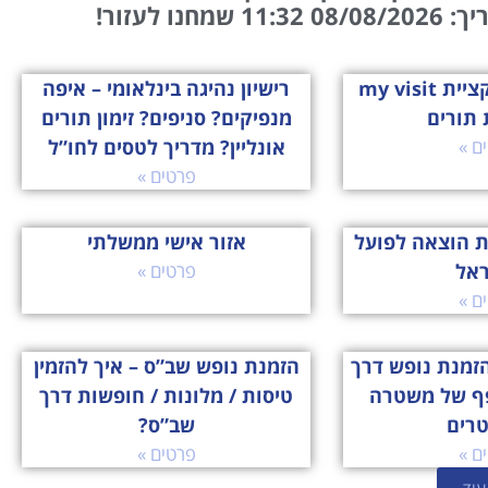
חנו לעזור!
הכירו את אפליקציית my visit
רישיון נהיגה בינלאומי – איפה
 תורים
מנפיקים? סניפים? זימון תורים
ם »
אונליין? מדריך לטסים לחו”ל
פרטים »
ת הוצאה לפועל
אזור אישי ממשלתי
ראל
פרטים »
ם »
זמנת נופש דרך
הזמנת נופש שב”ס – איך להזמין
ף של משטרה
טיסות / מלונות / חופשות דרך
טרים
שב”ס?
ם »
פרטים »
עוד