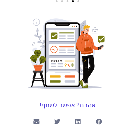
שירותי פרסום
וקידום
באינטרנט
בעל/ת עסק? סוכנות ניהול
מוניטין לקידום, שיווק ופרסום
באינטרנט כאן עבורך!
לפרטים
אהבת? אפשר לשתף!