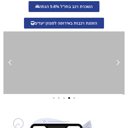
השכרת רכב בחו"ל 5-8% הנחה
הזמנת רכבות באירופה למגוון יעדים
שירותי פרסום וקידום
באינטרנט
בעל/ת עסק? סוכנות ניהול מוניטין
לקידום, שיווק ופרסום באינטרנט