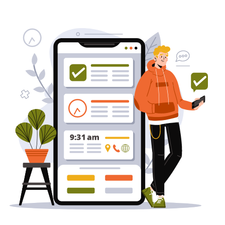
שירותי פרסום וקידום
באינטרנט
בעל/ת עסק? סוכנות ניהול מוניטין
לקידום, שיווק ופרסום באינטרנט
כאן עבורך!
לפרטים