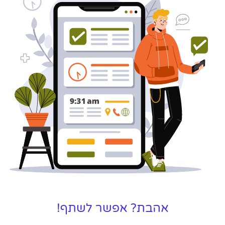
לקידום, שיווק ופרסום באינטרנט
כאן עבורך!
לפרטים
אהבת? אפשר לשתף!