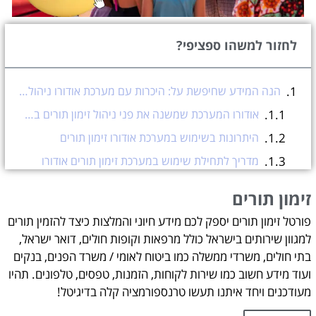
לחזור למשהו ספציפי?
הנה המידע שחיפשת על: היכרות עם מערכת אודורו ניהול וזימון תורים לרופאים ומרפאות
אודורו המערכת שמשנה את פני ניהול זימון תורים בעולם הרפואה
היתרונות בשימוש במערכת אודורו זימון תורים
מדריך לתחילת שימוש במערכת זימון תורים אודורו
רשימת טיפים לשימוש אופטימלי במערכת אודורו
זימון תורים
סיכום מאמר על מערכת אודורו
פורטל זימון תורים יספק לכם מידע חיוני והמלצות כיצד להזמין תורים
מה מיוחד במערכת אודורו לזימון תורים? המערכת מיועדת לרופאים בלבד? כל מה שחשוב לשאול על מערכת אודורו לזימון תורים
למגוון שירותים בישראל כולל מרפאות וקופות חולים, דואר ישראל,
זימון תורים
בתי חולים, משרדי ממשלה כמו ביטוח לאומי / משרד הפנים, בנקים
ועוד מידע חשוב כמו שירות לקוחות, הזמנות, טפסים, טלפונים. תהיו
עזרה בהזמנת תורים אונליין?
מעודכנים ויחד איתנו תעשו טרנספורמציה קלה בדיגיטל!