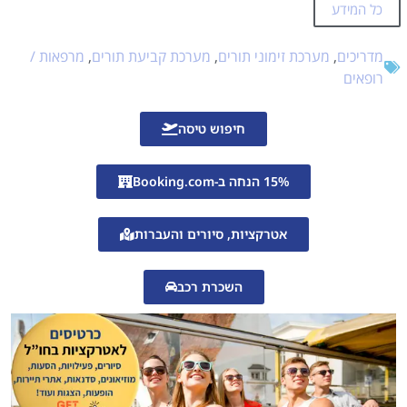
כל המידע
מדריכים
,
מערכת זימוני תורים
,
מערכת קביעת תורים
,
מרפאות /
רופאים
חיפוש טיסה
15% הנחה ב-Booking.com
אטרקציות, סיורים והעברות
השכרת רכב