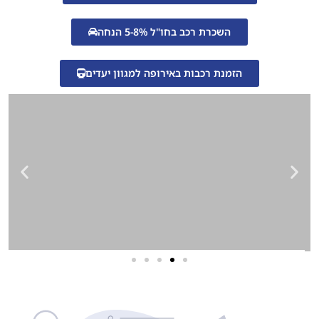
השכרת רכב בחו"ל 5-8% הנחה
הזמנת רכבות באירופה למגוון יעדים
שירותי פרסום וקידום
באינטרנט
בעל/ת עסק? סוכנות ניהול מוניטין