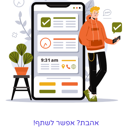
לקידום, שיווק ופרסום באינטרנט
כאן עבורך!
לפרטים
אהבת? אפשר לשתף!