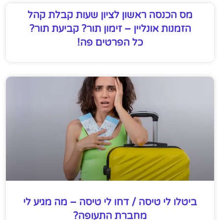
מס הכנסה ראשון לציון שעות קבלת קהל
הזמנות אונליין – זימון תור? קביעת תור?
כל הפרטים פה!
ביטלו לי טיסה / דחו לי טיסה – מה מגיע לי
מחברת התעופה?