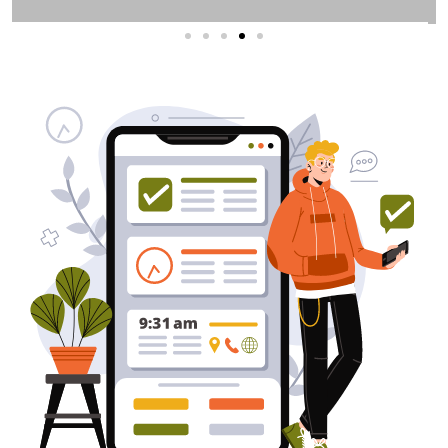
שירותי פרסום וקידום
באינטרנט
בעל/ת עסק? סוכנות ניהול מוניטין
לקידום, שיווק ופרסום באינטרנט
כאן עבורך!
לפרטים