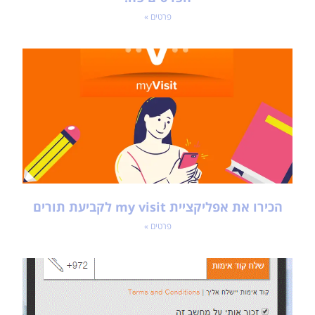
פרטים »
הכירו את אפליקציית my visit לקביעת תורים
פרטים »