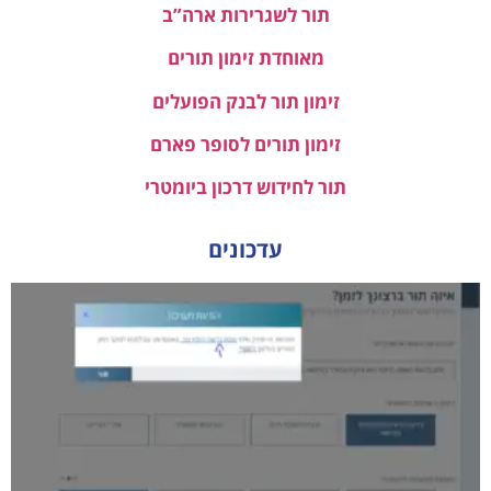
תור לשגרירות ארה”ב
מאוחדת זימון תורים
זימון תור לבנק הפועלים
זימון תורים לסופר פארם
תור לחידוש דרכון ביומטרי
עדכונים