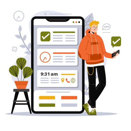
באינטרנט
בעל/ת עסק? סוכנות ניהול מוניטין
לקידום, שיווק ופרסום באינטרנט
כאן עבורך!
לפרטים