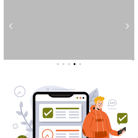
שירותי פרסום וקידום
באינטרנט
בעל/ת עסק? סוכנות ניהול מוניטין
לקידום, שיווק ופרסום באינטרנט
כאן עבורך!
לפרטים