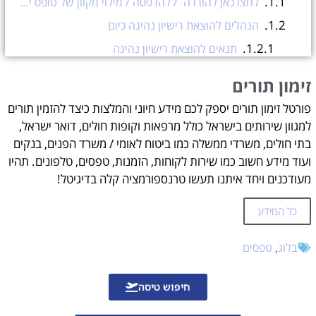
הנהלים להוצאת רישיון נהיגה כיום
תנאים להוצאת רישיון נהיגה
לחצו כאן להורדה / להדפסה / מילוי מקוון של טופס ירוק לקראת בקשת רישיון נהיגה בישראל >>
זימון תורים
בדיקת עיניים לטופס ירוק
פורטל זימון תורים יספק לכם מידע חיוני והמלצות כיצד להזמין תורים
איפה מוציאים טופס ירוק?
למגוון שירותים בישראל כולל מרפאות וקופות חולים, דואר ישראל,
עלות הוצאת טופס ירוק
בתי חולים, משרדי ממשלה כמו ביטוח לאומי / משרד הפנים, בנקים
ועוד מידע חשוב כמו שירות לקוחות, הזמנות, טפסים, טלפונים. תהיו
המסמכים הדרושים להוצאת טופס ירוק
מעודכנים ויחד איתנו תעשו טרנספורמציה קלה בדיגיטל!
אישור רפואי
לחצו כאן להורדה / להדפסה / מילוי מקוון של טופס ירוק לקראת בקשת רישיון נהיגה בישראל >>
כל המידע
איך לשחזר טופס ירוק דיגיטלי
בלוג
,
טפסים
זימון תורים
עזרה בהזמנת תורים אונליין?
חיפוש טיסה
15% הנחה ב-Booking.com