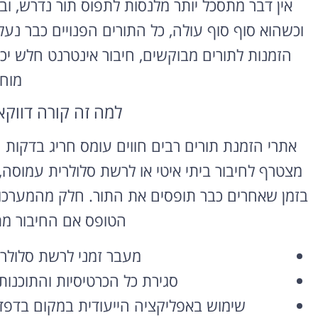
אין דבר מתסכל יותר מלנסות לתפוס תור נדרש, ו
וכשהוא סוף סוף עולה, כל התורים הפנויים כבר נע
הזמנות לתורים מבוקשים, חיבור אינטרנט חלש יכו
מוח
למה זה קורה דווקא
אתרי הזמנת תורים רבים חווים עומס חריג בדקו
השכרת רכב
מצטרף לחיבור ביתי איטי או לרשת סלולרית עמוסה
בחו"ל
בזמן שאחרים כבר תופסים את התור. חלק מהמערכו
השוואת מחירים בין חברות
הטופס אם החיבור מת
מקומיות לקבלת הצעת מחיר
משתלמת
מעבר זמני לרשת סלולרית 
לחצו פה!
סגירת כל הכרטיסיות והתוכנו
שימוש באפליקציה הייעודית במקום בדפדפ