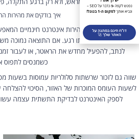
זה מראש, ולא רק ברגע התקלה, פש
יש לך אתר?
נפגש לקפה ☕ נדבר על SEO –
ונביא אותך
למקום ה-1 בגוגל!
איך בודקים את מהירות הח
קיימים אתרי בדיקת מהירות אינטרנט חינמיים המאפ
דו"ח חינם במתנה על
האתר שלך 🚀
וההורדה בפועל באותו רגע. אם התוצאה נמוכה מש
לנתב, להפעיל מחדש את הראוטר, או לעבור זמני
כשמנסים לתפוס א
שווה גם לזכור שרשתות סלולריות עמוסות בשעות מסו
לשעות העומס המוכרות של האזור, הסיכוי להצלחה ע
לספק האינטרנט לבדיקת התשתית עצמה עשויה לה