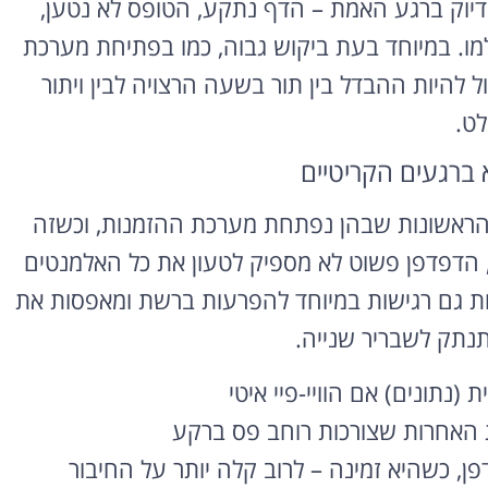
בדיוק ברגע האמת – הדף נתקע, הטופס לא נטען,
למו. במיוחד בעת ביקוש גבוה, כמו בפתיחת מערכת
ל להיות ההבדל בין תור בשעה הרצויה לבין ויתור
לט.
 ברגעים הקריטיים
ת הראשונות שבהן נפתחת מערכת ההזמנות, וכשזה
רוצה להקליט
, הדפדפן פשוט לא מספיק לטעון את כל האלמנטים
פודקאסט?
ת גם רגישות במיוחד להפרעות ברשת ומאפסות את
אולפן הקלטות מקצועי
נתק לשבריר שנייה.
להקלטה, צילום ועריכת
פודקאסטים ברמה הגבוהה
(נתונים) אם הוויי-פיי איטי
ביותר
ת האחרות שצורכות רוחב פס ברקע
לפרטים ומחירון
ן, כשהיא זמינה – לרוב קלה יותר על החיבור