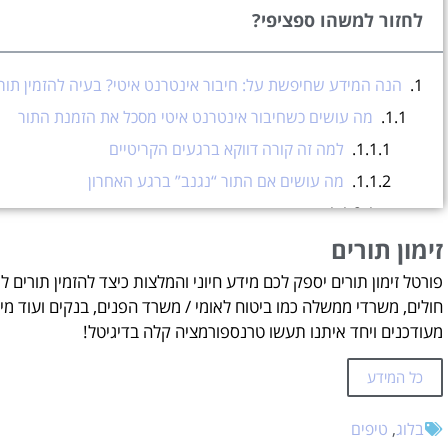
לחזור למשהו ספציפי?
הנה המידע שחיפשת על: חיבור אינטרנט איטי? בעיה להזמין תור!
מה עושים כשחיבור אינטרנט איטי מסכל את הזמנת התור
למה זה קורה דווקא ברגעים הקריטיים
מה עושים אם התור “נגנב” ברגע האחרון
הכנה מראש חוסכת עצבים
זימון תורים
איך בודקים את מהירות החיבור לפני שמנסים להזמי
זימון תורים
פורטל זימון תורים יספק לכם מידע חיוני והמלצות כיצד להזמין תורים ל
חולים, משרדי ממשלה כמו ביטוח לאומי / משרד הפנים, בנקים ועוד מיד
עזרה בהזמנת תורים אונליין?
מעודכנים ויחד איתנו תעשו טרנספורמציה קלה בדיגיטל!
כל המידע
בלוג
,
טיפים