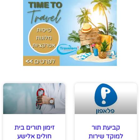
קביעת תור
זימון תורים בית
למוקד שירות
חולים אלישע