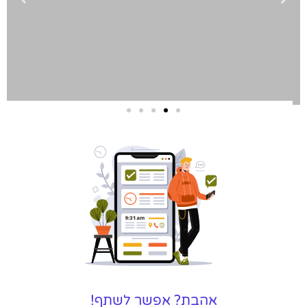
שירותי פרסום
וקידום
באינטרנט
בעל/ת עסק? סוכנות ניהול
מוניטין לקידום, שיווק ופרסום
באינטרנט כאן עבורך!
לפרטים
אהבת? אפשר לשתף!