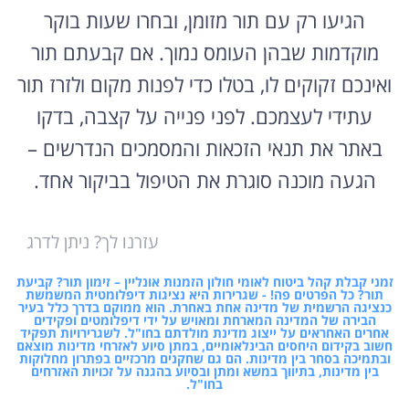
הגיעו רק עם תור מזומן, ובחרו שעות בוקר
מוקדמות שבהן העומס נמוך. אם קבעתם תור
ואינכם זקוקים לו, בטלו כדי לפנות מקום ולזרז תור
עתידי לעצמכם. לפני פנייה על קצבה, בדקו
באתר את תנאי הזכאות והמסמכים הנדרשים –
הגעה מוכנה סוגרת את הטיפול בביקור אחד.
עזרנו לך? ניתן לדרג
זמני קבלת קהל ביטוח לאומי חולון הזמנות אונליין – זימון תור? קביעת
תור? כל הפרטים פה! - שגרירות היא נציגות דיפלומטית המשמשת
כנציגה הרשמית של מדינה אחת באחרת. הוא ממוקם בדרך כלל בעיר
הבירה של המדינה המארחת ומאויש על ידי דיפלומטים ופקידים
אחרים האחראים על ייצוג מדינת מולדתם בחו"ל. לשגרירויות תפקיד
חשוב בקידום היחסים הבינלאומיים, במתן סיוע לאזרחי מדינות מוצאם
ובתמיכה בסחר בין מדינות. הם גם שחקנים מרכזיים בפתרון מחלוקות
בין מדינות, בתיווך במשא ומתן ובסיוע בהגנה על זכויות האזרחים
בחו"ל.