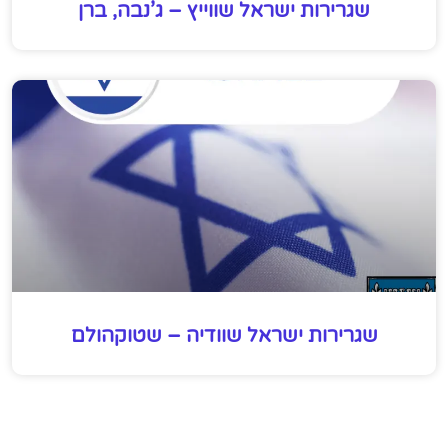
שגרירות ישראל שווייץ – ג’נבה, ברן
שגרירות ישראל שוודיה – שטוקהולם