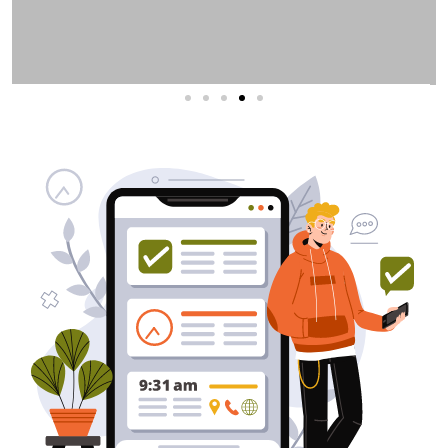
שירותי פרסום וקידום
באינטרנט
בעל/ת עסק? סוכנות ניהול מוניטין
לקידום, שיווק ופרסום באינטרנט
כאן עבורך!
לפרטים