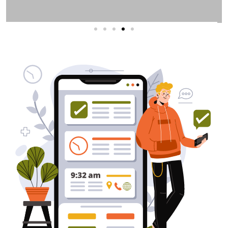
שירותי פרסום וקידום
באינטרנט
בעל/ת עסק? סוכנות ניהול מוניטין
לקידום, שיווק ופרסום באינטרנט
כאן עבורך!
לפרטים