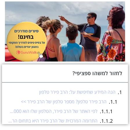
לחזור למשהו ספציפי?
הנה המידע שחיפשת על: הרב פירר טלפון
הרב פירר טלפון? מספר טלפון של הרב פירר >>
לפי האתר של הרב פירר, הטלפון שלו הוא 03-5777000 ואתם צריכים ללחוץ על שלוחה מספר אחת.
התרומה המרכזית של הרב פירר היא בתחום הרפואי ובעזרה לחולים דרך עמותת “עזרה למרפא”.