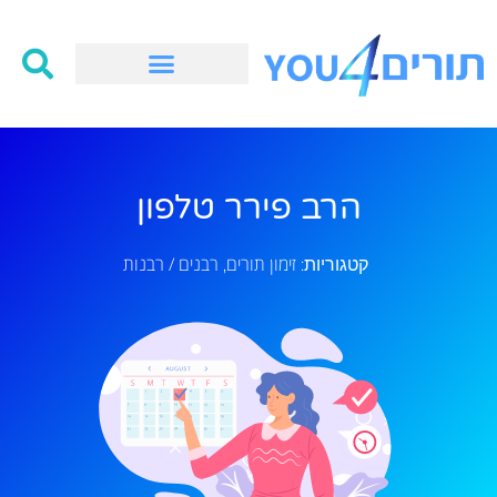
הרב פירר טלפון
זימון תורים
רבנים / רבנות
קטגוריות:
,