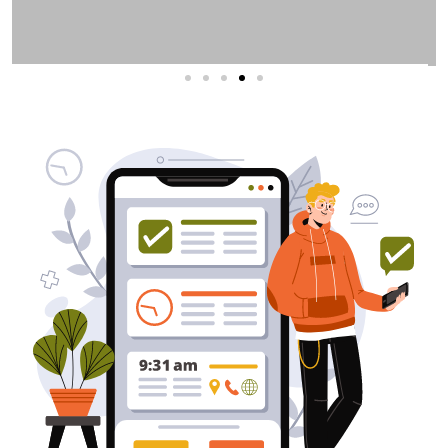
שירותי פרסום וקידום
באינטרנט
בעל/ת עסק? סוכנות ניהול מוניטין
לקידום, שיווק ופרסום באינטרנט
כאן עבורך!
לפרטים