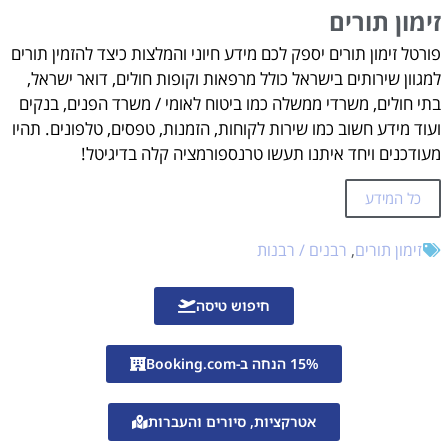
הרב פירר זכה להערכה רבה על פעילותו הברוכה. הוא זכה בפרס ישראל על תרומה מיוחדת לחברה ולמדינה, וכן בפרסים נוספים.
זימון תורים
להלן כמה דברים חשובים לדעת על הרב פירר:
פורטל זימון תורים יספק לכם מידע חיוני והמלצות כיצד להזמין תורים
למידע נוסף על הרב פירר והסבר כיצד קובעים תור אל הרב פירר לשיחה או התייעצות לחצו פה!!
למגוון שירותים בישראל כולל מרפאות וקופות חולים, דואר ישראל,
זימון תורים
בתי חולים, משרדי ממשלה כמו ביטוח לאומי / משרד הפנים, בנקים
ועוד מידע חשוב כמו שירות לקוחות, הזמנות, טפסים, טלפונים. תהיו
עזרה בהזמנת תורים אונליין?
מעודכנים ויחד איתנו תעשו טרנספורמציה קלה בדיגיטל!
כל המידע
זימון תורים
,
רבנים / רבנות
חיפוש טיסה
15% הנחה ב-Booking.com
אטרקציות, סיורים והעברות