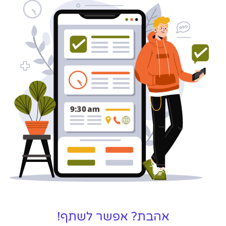
בעל/ת עסק? סוכנות ניהול מוניטין
לקידום, שיווק ופרסום באינטרנט
כאן עבורך!
לפרטים
אהבת? אפשר לשתף!