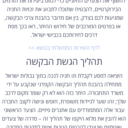
לחשוף את הצעדים החיוניים כדי לנווט ביעילות את הזרמים
הבירוקרטיים, להבטיח שתוכלו לתבוע את זכויות החניה
שמגיעות לכם בצדק. בין אם מדובר בהבנת צרכי הבקשה,
או בפרטים המורכבים של חידוש ההיתר, ראו בכך מפת
דרכים לחירותכם בכבישי ישראל.
לדף השירות הממשלתי בנושא >>
תהליך הגשת הבקשה
היציאה למסע לקבלת תו חניה לנכה בתוך גבולות ישראל
מתחילה בהבנת תהליך הבקשה הקפדני שנקבע על ידי
משרד התחבורה. היתר כזה הוא לא רק שומר מקום לרכב
שלך; זהו שער לניידות משופרת, חופש וגישה לקצב החברה
עבור אלה המתמודדים עם אתגרים פיזיים. הצעד הראשוני
הוא להבין את מלוא היקפו של תהליך זה – סדרה של צעדים
שיטתיים שנועדו להבטיח הגינות וציות לתקנות המדינה