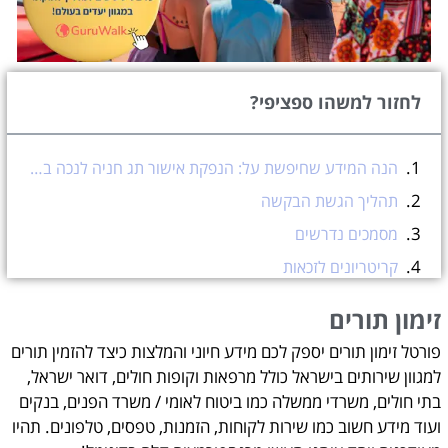
לחזור למשהו ספציפי?
הנה המידע שחיפשת על: הנפקת אישור תג חניה לנכה במשרד התחבורה בישראל
תהליך הגשת הבקשה
מסמכים נדרשים
קריטריונים לזכאות
משך התוקף
זימון תורים
תהליך חידוש
פורטל זימון תורים יספק לכם מידע חיוני והמלצות כיצד להזמין תורים
דרישות יישום
למגוון שירותים בישראל כולל מרפאות וקופות חולים, דואר ישראל,
תהליך ההגשה
בתי חולים, משרדי ממשלה כמו ביטוח לאומי / משרד הפנים, בנקים
ועוד מידע חשוב כמו שירות לקוחות, הזמנות, טפסים, טלפונים. תהיו
בדיקה ואישור