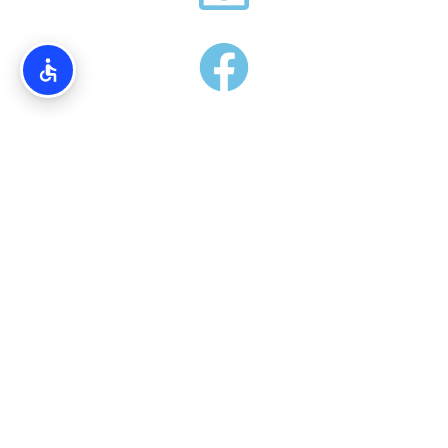
אודותינו
Torim4u.co.il – המידע והמדריכים באתרינו הנם בגדר המלצה