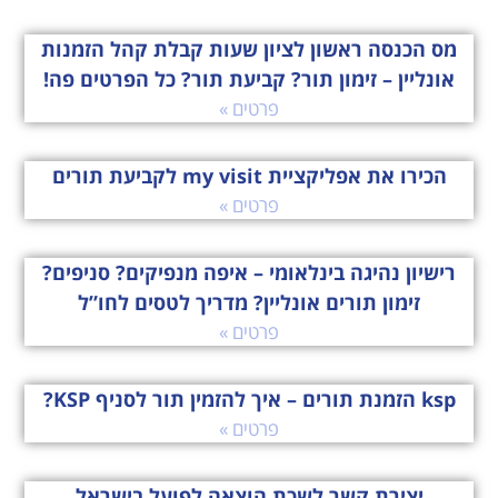
מס הכנסה ראשון לציון שעות קבלת קהל הזמנות
אונליין – זימון תור? קביעת תור? כל הפרטים פה!
פרטים »
הכירו את אפליקציית my visit לקביעת תורים
פרטים »
רישיון נהיגה בינלאומי – איפה מנפיקים? סניפים?
זימון תורים אונליין? מדריך לטסים לחו”ל
פרטים »
ksp הזמנת תורים – איך להזמין תור לסניף KSP?
פרטים »
יצירת קשר לשכת הוצאה לפועל בישראל