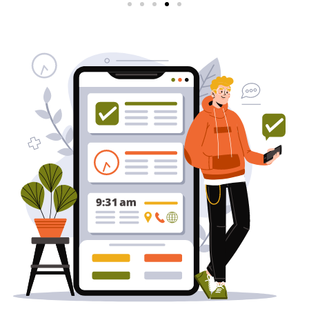
שירותי פרסום וקידום
באינטרנט
בעל/ת עסק? סוכנות ניהול מוניטין
לקידום, שיווק ופרסום באינטרנט
כאן עבורך!
לפרטים