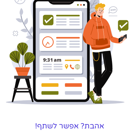
לקידום, שיווק ופרסום באינטרנט
כאן עבורך!
לפרטים
אהבת? אפשר לשתף!