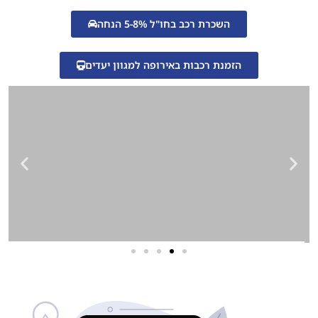
השכרת רכב בחו"ל 5-8% הנחה
הזמנת רכבות באירופה למגוון יעדים
שירותי פרסום וקידום
באינטרנט
בעל/ת עסק? סוכנות ניהול מוניטין