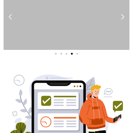
שירותי פרסום וקידום
באינטרנט
בעל/ת עסק? סוכנות ניהול מוניטין
לקידום, שיווק ופרסום באינטרנט
כאן עבורך!
לפרטים