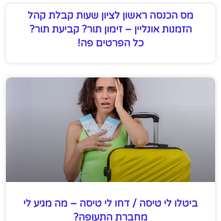
מס הכנסה ראשון לציון שעות קבלת קהל
הזמנות אונליין – זימון תור? קביעת תור?
כל הפרטים פה!
ביטלו לי טיסה / דחו לי טיסה – מה מגיע לי
מחברת התעופה?