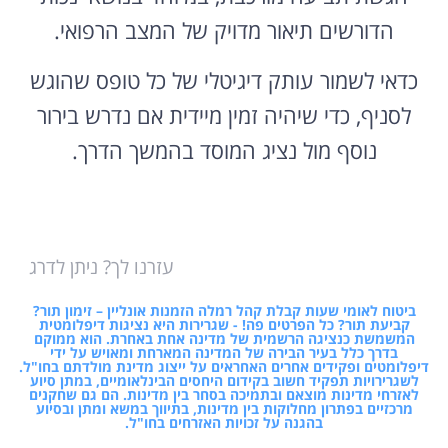
הדורשים תיאור מדויק של המצב הרפואי.
כדאי לשמור עותק דיגיטלי של כל טופס שהוגש
לסניף, כדי שיהיה זמין מיידית אם נדרש בירור
נוסף מול נציג המוסד בהמשך הדרך.
עזרנו לך? ניתן לדרג
ביטוח לאומי שעות קבלת קהל רמלה הזמנות אונליין – זימון תור?
קביעת תור? כל הפרטים פה! - שגרירות היא נציגות דיפלומטית
המשמשת כנציגה הרשמית של מדינה אחת באחרת. הוא ממוקם
בדרך כלל בעיר הבירה של המדינה המארחת ומאויש על ידי
דיפלומטים ופקידים אחרים האחראים על ייצוג מדינת מולדתם בחו"ל.
לשגרירויות תפקיד חשוב בקידום היחסים הבינלאומיים, במתן סיוע
לאזרחי מדינות מוצאם ובתמיכה בסחר בין מדינות. הם גם שחקנים
מרכזיים בפתרון מחלוקות בין מדינות, בתיווך במשא ומתן ובסיוע
בהגנה על זכויות האזרחים בחו"ל.