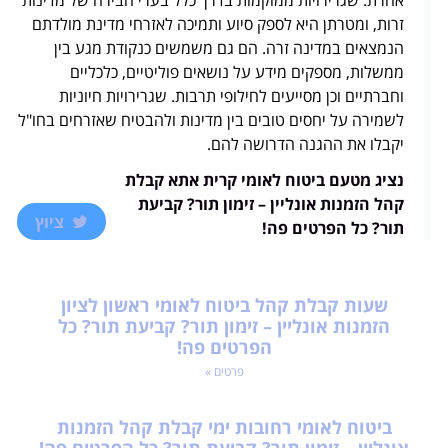
אחרת. שגרירויות ממוקמות בדרך כלל בערי הבירה של מדינות
זרות, ומטרתן היא לספק סיוע ותמיכה לאזרחי מדינת מולדתם
הנמצאים במדינה זרה. הם גם משמשים כנקודת מגע בין
ממשלות, מספקים מידע על נושאים פוליטיים, כלכליים
וחברתיים וכן מסייעים לחילופי תרבות. שגרירויות חיוניות
לשמירה על יחסים טובים בין מדינות ולהבטיח שאזרחים בחו"ל
יקבלו את ההגנה הדרושה להם.
נציג מטעם ביטוח לאומי קרית אתא קבלת
קהל הזמנות אונליין – זימון תור? קביעת
ציוץ
תור? כל הפרטים פה!
שעות קבלת קהל ביטוח לאומי ראשון לציון
הזמנות אונליין – זימון תור? קביעת תור? כל
הפרטים פה!
פרטים »
ביטוח לאומי רחובות ימי קבלת קהל הזמנות