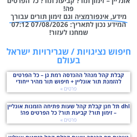
אונליין – זימון תור? קביעת תור? כל הפרטים
פה!
מידע, אינפורמציה וגם זימון תורים עבורך
המידע נכון לתאריך: 07/08/2026 07:12
שמחנו לעזור!
חיפוש נציגויות / שגרירויות ישראל
בעולם
קבלת קהל מנהל ההנדסה רמת גן – כל הפרטים
להזמנת תור אונליין + חיפוש תור מהיר ייחודי
פרטים »
dhl תל חנן קבלת קהל שעות פתיחה הזמנות אונליין
– זימון תור? קביעת תור? כל הפרטים פה!
פרטים »