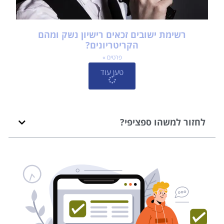
רשימת ישובים זכאים רישיון נשק ומהם
הקריטריונים?
פרטים »
טען עוד
לחזור למשהו ספציפי?