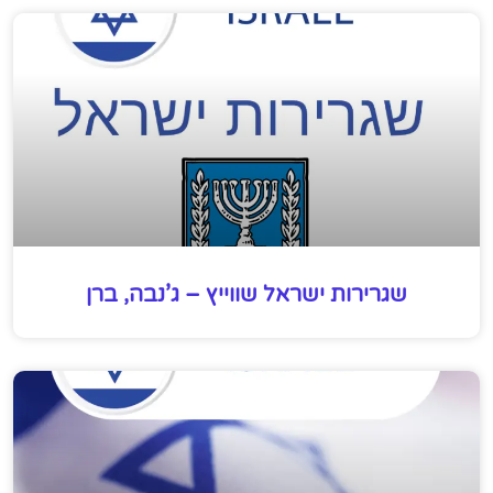
שגרירות ישראל שווייץ – ג’נבה, ברן