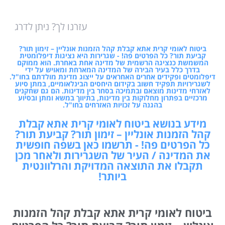
עזרנו לך? ניתן לדרג
ביטוח לאומי קרית אתא קבלת קהל הזמנות אונליין – זימון תור?
קביעת תור? כל הפרטים פה! - שגרירות היא נציגות דיפלומטית
המשמשת כנציגה הרשמית של מדינה אחת באחרת. הוא ממוקם
בדרך כלל בעיר הבירה של המדינה המארחת ומאויש על ידי
דיפלומטים ופקידים אחרים האחראים על ייצוג מדינת מולדתם בחו"ל.
לשגרירויות תפקיד חשוב בקידום היחסים הבינלאומיים, במתן סיוע
לאזרחי מדינות מוצאם ובתמיכה בסחר בין מדינות. הם גם שחקנים
מרכזיים בפתרון מחלוקות בין מדינות, בתיווך במשא ומתן ובסיוע
בהגנה על זכויות האזרחים בחו"ל.
מידע בנושא ביטוח לאומי קרית אתא קבלת
קהל הזמנות אונליין – זימון תור? קביעת תור?
כל הפרטים פה! - תרשמו כאן בשפה חופשית
את המדינה / העיר של השגרירות ולאחר מכן
תקבלו את התוצאה המדויקת והרלוונטית
ביותר!
ביטוח לאומי קרית אתא קבלת קהל הזמנות