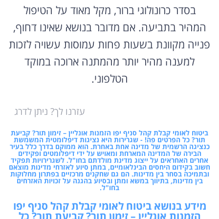
בסדר כרונולוגי ברור, מקל מאוד על הטיפול
המהיר בתביעה. אם מדובר בנושא שאינו דחוף,
פנייה מקוונת בשעות פחות עמוסות עשויה לזכות
למענה מהיר יותר מהמתנה ארוכה במוקד
הטלפוני.
עזרנו לך? ניתן לדרג
ביטוח לאומי קבלת קהל סניף יפו הזמנות אונליין – זימון תור? קביעת
תור? כל הפרטים פה! - שגרירות היא נציגות דיפלומטית המשמשת
כנציגה הרשמית של מדינה אחת באחרת. הוא ממוקם בדרך כלל בעיר
הבירה של המדינה המארחת ומאויש על ידי דיפלומטים ופקידים
אחרים האחראים על ייצוג מדינת מולדתם בחו"ל. לשגרירויות תפקיד
חשוב בקידום היחסים הבינלאומיים, במתן סיוע לאזרחי מדינות מוצאם
ובתמיכה בסחר בין מדינות. הם גם שחקנים מרכזיים בפתרון מחלוקות
בין מדינות, בתיווך במשא ומתן ובסיוע בהגנה על זכויות האזרחים
בחו"ל.
מידע בנושא ביטוח לאומי קבלת קהל סניף יפו
הזמנות אונליין – זימון תור? קביעת תור? כל