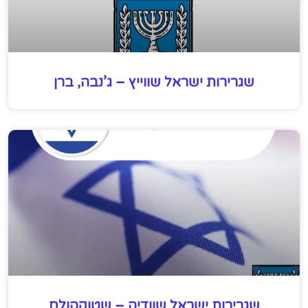
שגרירות ישראל שווייץ – ג’נבה, ברן
שגרירות ישראל שוודיה – שטוקהולם