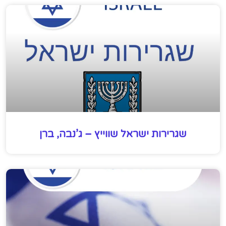
שגרירות ישראל שווייץ – ג’נבה, ברן