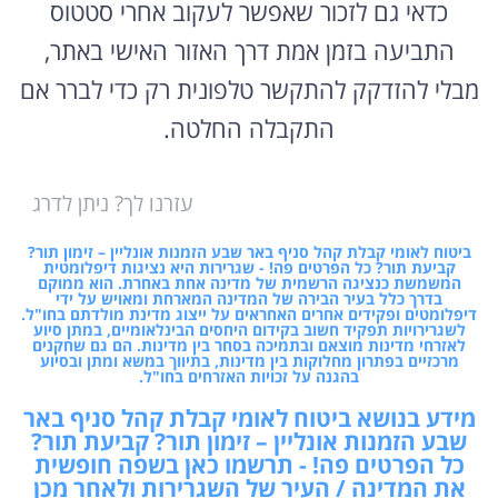
כדאי גם לזכור שאפשר לעקוב אחרי סטטוס
התביעה בזמן אמת דרך האזור האישי באתר,
מבלי להזדקק להתקשר טלפונית רק כדי לברר אם
התקבלה החלטה.
עזרנו לך? ניתן לדרג
ביטוח לאומי קבלת קהל סניף באר שבע הזמנות אונליין – זימון תור?
קביעת תור? כל הפרטים פה! - שגרירות היא נציגות דיפלומטית
המשמשת כנציגה הרשמית של מדינה אחת באחרת. הוא ממוקם
בדרך כלל בעיר הבירה של המדינה המארחת ומאויש על ידי
דיפלומטים ופקידים אחרים האחראים על ייצוג מדינת מולדתם בחו"ל.
לשגרירויות תפקיד חשוב בקידום היחסים הבינלאומיים, במתן סיוע
לאזרחי מדינות מוצאם ובתמיכה בסחר בין מדינות. הם גם שחקנים
מרכזיים בפתרון מחלוקות בין מדינות, בתיווך במשא ומתן ובסיוע
בהגנה על זכויות האזרחים בחו"ל.
מידע בנושא ביטוח לאומי קבלת קהל סניף באר
שבע הזמנות אונליין – זימון תור? קביעת תור?
כל הפרטים פה! - תרשמו כאן בשפה חופשית
את המדינה / העיר של השגרירות ולאחר מכן