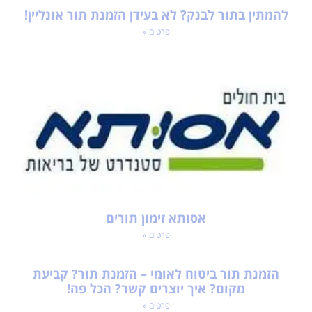
להמתין בתור לבנק? לא בעידן הזמנת תור אונליין!
פרטים »
אסותא זימון תורים
פרטים »
הזמנת תור ביטוח לאומי – הזמנת תור? קביעת
מקום? איך יוצרים קשר? הכל פה!
פרטים »