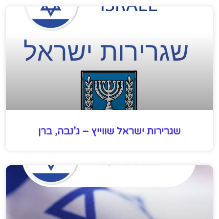
שגרירות ישראל שווייץ – ג’נבה, ברן