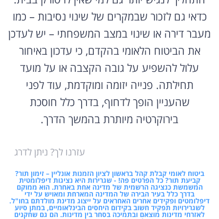
כדאי גם לזכור שבמקרים של שינוי נסיבות – כמו
מעבר דירה או שינוי במצב המשפחתי – יש לעדכן
את הביטוח הלאומי בהקדם, כי עדכון באיחור
עלול להשפיע על גובה הקצבה או על מועד
תחילתה. פנייה יזומה ומוקדמת, עוד לפני
שהעניין הופך לדחוף, בדרך כלל חוסכת
בירוקרטיה מיותרת בהמשך הדרך.
עזרנו לך? ניתן לדרג
ביטוח לאומי קבלת קהל בראשון לציון הזמנות אונליין – זימון תור?
קביעת תור? כל הפרטים פה! - שגרירות היא נציגות דיפלומטית
המשמשת כנציגה הרשמית של מדינה אחת באחרת. הוא ממוקם
בדרך כלל בעיר הבירה של המדינה המארחת ומאויש על ידי
דיפלומטים ופקידים אחרים האחראים על ייצוג מדינת מולדתם בחו"ל.
לשגרירויות תפקיד חשוב בקידום היחסים הבינלאומיים, במתן סיוע
לאזרחי מדינות מוצאם ובתמיכה בסחר בין מדינות. הם גם שחקנים