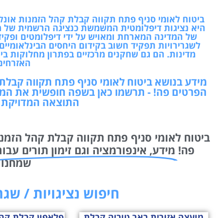
ביטוח לאומי סניף פתח תקווה קבלת קהל הזמנות אונליי
היא נציגות דיפלומטית המשמשת כנציגה הרשמית של מ
של המדינה המארחת ומאויש על ידי דיפלומטים ופקיד
לשגרירויות תפקיד חשוב בקידום היחסים הבינלאומיים,
מדינות. הם גם שחקנים מרכזיים בפתרון מחלוקות בין 
האזרחים
מידע בנושא ביטוח לאומי סניף פתח תקווה קבלת ק
הפרטים פה! - תרשמו כאן בשפה חופשית את המד
התוצאה המדויקת ו
ביטוח לאומי סניף פתח תקווה קבלת קהל הזמנות
פה!
מידע, אינפורמציה וגם זימון תורים עבור
שמחנו 
חיפוש נציגויות / שג
מועצה אזורית באר טוביה קבלת
פלאפון קבלת קהל