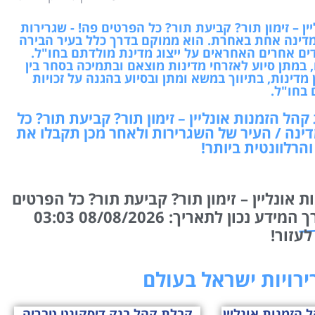
ן – זימון תור? קביעת תור? כל הפרטים פה! - שגרירות
דינה אחת באחרת. הוא ממוקם בדרך כלל בעיר הבירה
ים אחרים האחראים על ייצוג מדינת מולדתם בחו"ל.
 במתן סיוע לאזרחי מדינות מוצאם ובתמיכה בסחר בין
מדינות, בתיווך במשא ומתן ובסיוע בהגנה על זכויות
 בחו"ל.
הל הזמנות אונליין – זימון תור? קביעת תור? כל
ינה / העיר של השגרירות ולאחר מכן תקבלו את
הרלוונטית ביותר!
 אונליין – זימון תור? קביעת תור? כל הפרטים
ך
המידע נכון לתאריך: 08/08/2026 03:03
לעזור!
רירויות ישראל בעולם
 הזמנות אונליין
קבלת קהל בנק דיסקונט טבריה