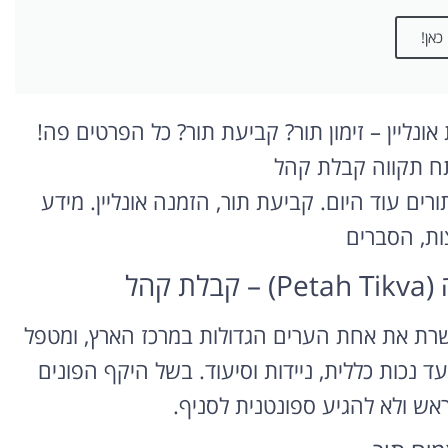
כאן!
ונליין – זימון תור? קביעת תור? כל הפרטים פה!
תח תקווה קבלת קהל
רים עוד היום. קביעת תור, הזמנה אונליין. מידע
ות, הסברים
קהל
יטוח לאומי בפתח תקווה (Petah Tikva) משרת את אחת הערים הגדולות במרכז הארץ, ומטפל
ד נכות כללית, ניידות וסיעוד. בשל היקף הפונים
אש ולא להגיע ספונטנית לסניף.