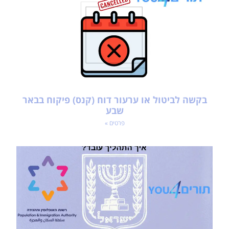
בקשה לביטול או ערעור דוח (קנס) פיקוח בבאר
שבע
פרטים »