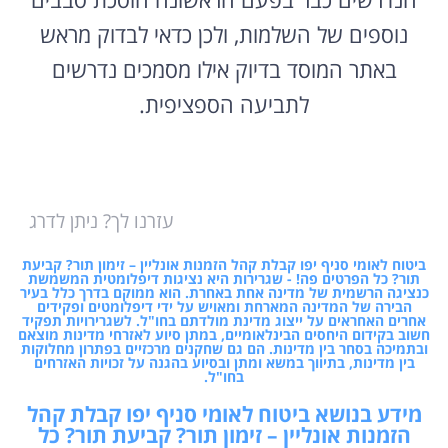
נוספים של השלמות, ולכן כדאי לבדוק מראש
באתר המוסד בדיוק אילו מסמכים נדרשים
לתביעה הספציפית.
עזרנו לך? ניתן לדרג
ביטוח לאומי סניף יפו קבלת קהל הזמנות אונליין – זימון תור? קביעת
תור? כל הפרטים פה! - שגרירות היא נציגות דיפלומטית המשמשת
כנציגה הרשמית של מדינה אחת באחרת. הוא ממוקם בדרך כלל בעיר
הבירה של המדינה המארחת ומאויש על ידי דיפלומטים ופקידים
אחרים האחראים על ייצוג מדינת מולדתם בחו"ל. לשגרירויות תפקיד
חשוב בקידום היחסים הבינלאומיים, במתן סיוע לאזרחי מדינות מוצאם
ובתמיכה בסחר בין מדינות. הם גם שחקנים מרכזיים בפתרון מחלוקות
בין מדינות, בתיווך במשא ומתן ובסיוע בהגנה על זכויות האזרחים
בחו"ל.
מידע בנושא ביטוח לאומי סניף יפו קבלת קהל
הזמנות אונליין – זימון תור? קביעת תור? כל