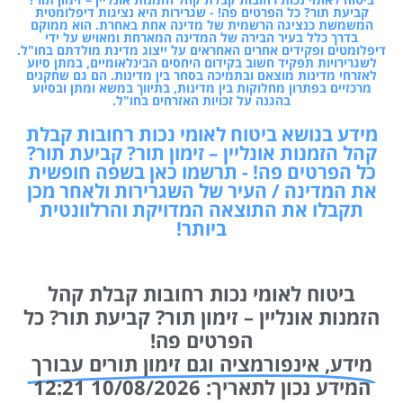
קביעת תור? כל הפרטים פה! - שגרירות היא נציגות דיפלומטית
המשמשת כנציגה הרשמית של מדינה אחת באחרת. הוא ממוקם
בדרך כלל בעיר הבירה של המדינה המארחת ומאויש על ידי
דיפלומטים ופקידים אחרים האחראים על ייצוג מדינת מולדתם בחו"ל.
לשגרירויות תפקיד חשוב בקידום היחסים הבינלאומיים, במתן סיוע
לאזרחי מדינות מוצאם ובתמיכה בסחר בין מדינות. הם גם שחקנים
מרכזיים בפתרון מחלוקות בין מדינות, בתיווך במשא ומתן ובסיוע
בהגנה על זכויות האזרחים בחו"ל.
מידע בנושא ביטוח לאומי נכות רחובות קבלת
קהל הזמנות אונליין – זימון תור? קביעת תור?
כל הפרטים פה! - תרשמו כאן בשפה חופשית
את המדינה / העיר של השגרירות ולאחר מכן
תקבלו את התוצאה המדויקת והרלוונטית
ביותר!
ביטוח לאומי נכות רחובות קבלת קהל
הזמנות אונליין – זימון תור? קביעת תור? כל
הפרטים פה!
מידע, אינפורמציה וגם זימון תורים עבורך
המידע נכון לתאריך: 10/08/2026 12:21