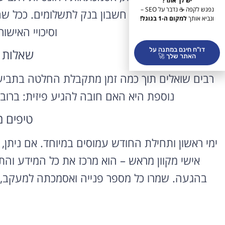
יש לך אתר?
נפגש לקפה ☕ נדבר על SEO –
טופס חדל”ת), ופרטי חשבון בנק לתשלומים. ככל שה
ונביא אותך
למקום ה-1 בגוגל!
וסיכויי האישור
דו"ח חינם במתנה על
שאלות 
האתר שלך 🚀
רבים שואלים תוך כמה זמן מתקבלת החלטה בתבי
נוספת היא האם חובה להגיע פיזית: ברוב 
טיפים 
ימי ראשון ותחילת החודש עמוסים במיוחד. אם ניתן
אישי מקוון מראש – הוא מרכז את כל המידע והת
בהגעה. שמרו כל מספר פנייה ואסמכתה למעקב, 