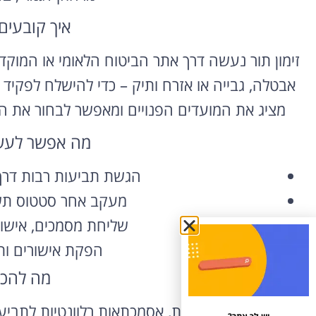
איך קובעים
זימון תור נעשה דרך אתר הביטוח הלאומי או המוקד
אבטלה, גבייה או אזרח ותיק – כדי להישלח לפקי
מציג את המועדים הפנויים ומאפשר לבחור את הנ
מה אפשר לעשו
הגשת תביעות רבות דרך 
מעקב אחר סטטוס תשל
שליחת מסמכים, אישורי
הפקת אישורים ות
מה להכי
הצטיידו בתעודת זהות, אסמכתאות רלוונטיות לתביעה