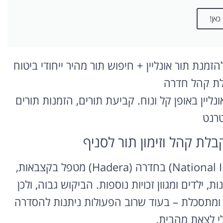
כאן!
מנת תור אונליין + חיפוש תור מהיר ייחודי ביטוח
בלת קהל חדרה
נליין באופן קל ונוח. קביעת תורים, הזמנות תורים
טרנט
בלת קהל וזימון תור לסניף
סניף המוסד לביטוח לאומי (National Insurance Institute) בחדרה (Hadera) מטפל בקצבאות,
, ילדים ומגוון זכויות נוספות. הביקוש גבוה, ולכן
ומתסכלת – בעוד שרוב הפעולות ניתנות להסדרה
לי לצאת מהבית.