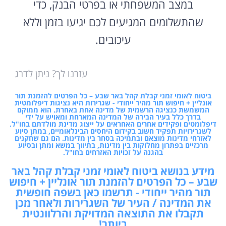
במצב המשפחתי או בפרטי הבנק, כדי
שהתשלומים המגיעים לכם יגיעו בזמן וללא
עיכובים.
עזרנו לך? ניתן לדרג
ביטוח לאומי זמני קבלת קהל באר שבע – כל הפרטים להזמנת תור
אונליין + חיפוש תור מהיר ייחודי - שגרירות היא נציגות דיפלומטית
המשמשת כנציגה הרשמית של מדינה אחת באחרת. הוא ממוקם
בדרך כלל בעיר הבירה של המדינה המארחת ומאויש על ידי
דיפלומטים ופקידים אחרים האחראים על ייצוג מדינת מולדתם בחו"ל.
לשגרירויות תפקיד חשוב בקידום היחסים הבינלאומיים, במתן סיוע
לאזרחי מדינות מוצאם ובתמיכה בסחר בין מדינות. הם גם שחקנים
מרכזיים בפתרון מחלוקות בין מדינות, בתיווך במשא ומתן ובסיוע
בהגנה על זכויות האזרחים בחו"ל.
מידע בנושא ביטוח לאומי זמני קבלת קהל באר
שבע – כל הפרטים להזמנת תור אונליין + חיפוש
תור מהיר ייחודי - תרשמו כאן בשפה חופשית
את המדינה / העיר של השגרירות ולאחר מכן
תקבלו את התוצאה המדויקת והרלוונטית
ביותר!