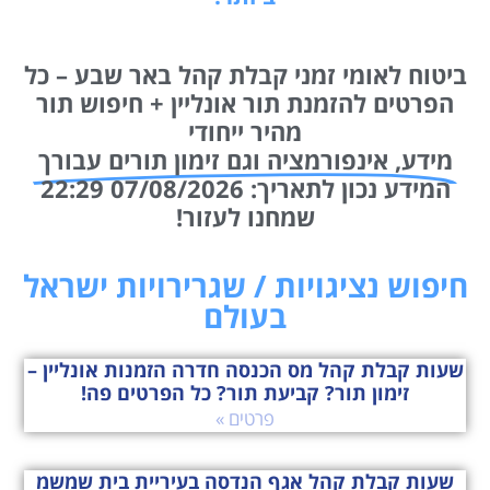
ביטוח לאומי זמני קבלת קהל באר שבע – כל
הפרטים להזמנת תור אונליין + חיפוש תור
מהיר ייחודי
מידע, אינפורמציה וגם זימון תורים עבורך
המידע נכון לתאריך: 07/08/2026 22:29
שמחנו לעזור!
חיפוש נציגויות / שגרירויות ישראל
בעולם
שעות קבלת קהל מס הכנסה חדרה הזמנות אונליין –
זימון תור? קביעת תור? כל הפרטים פה!
פרטים »
שעות קבלת קהל אגף הנדסה בעיריית בית שמשמ