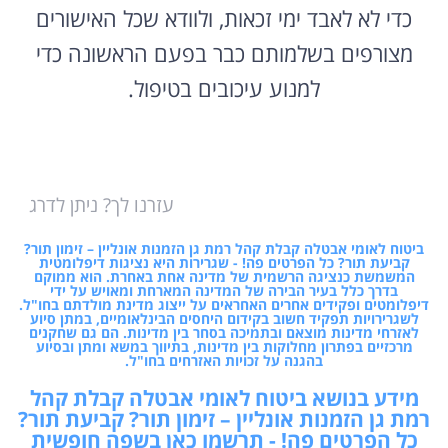
כדי לא לאבד ימי זכאות, ולוודא שכל האישורים
מצורפים בשלמותם כבר בפעם הראשונה כדי
למנוע עיכובים בטיפול.
עזרנו לך? ניתן לדרג
ביטוח לאומי אבטלה קבלת קהל רמת גן הזמנות אונליין – זימון תור?
קביעת תור? כל הפרטים פה! - שגרירות היא נציגות דיפלומטית
המשמשת כנציגה הרשמית של מדינה אחת באחרת. הוא ממוקם
בדרך כלל בעיר הבירה של המדינה המארחת ומאויש על ידי
דיפלומטים ופקידים אחרים האחראים על ייצוג מדינת מולדתם בחו"ל.
לשגרירויות תפקיד חשוב בקידום היחסים הבינלאומיים, במתן סיוע
לאזרחי מדינות מוצאם ובתמיכה בסחר בין מדינות. הם גם שחקנים
מרכזיים בפתרון מחלוקות בין מדינות, בתיווך במשא ומתן ובסיוע
בהגנה על זכויות האזרחים בחו"ל.
מידע בנושא ביטוח לאומי אבטלה קבלת קהל
רמת גן הזמנות אונליין – זימון תור? קביעת תור?
כל הפרטים פה! - תרשמו כאן בשפה חופשית