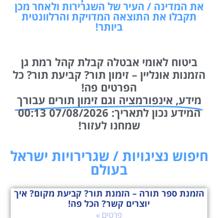
את המדינה / העיר של השגרירות ולאחר מכן
תקבלו את התוצאה המדויקת והרלוונטית
ביותר!
ביטוח לאומי אבטלה קבלת קהל רמת גן
הזמנות אונליין – זימון תור? קביעת תור? כל
הפרטים פה!
מידע, אינפורמציה וגם זימון תורים עבורך
המידע נכון לתאריך: 07/08/2026 00:13
שמחנו לעזור!
חיפוש נציגויות / שגרירויות ישראל
בעולם
הזמנת ספר תורה – הזמנת תור? קביעת מקום? איך
יוצרים קשר? הכל פה!
פרטים »