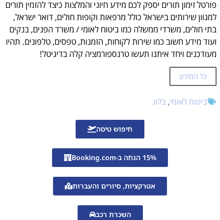
פורטל זימון תורים יספק לכם מידע חיוני והמלצות כיצד להזמין תורים
אחוזי הנכות שתיקבע לאדם עם בלט דיסק הגורם ללחץ על השק התקאלי תלויים בחומרת הלחץ ובתסמינים הנלווים לו.
למגוון שירותים בישראל כולל מרפאות וקופות חולים, דואר ישראל,
מה לגבי פיצויים?
בתי חולים, משרדי ממשלה כמו ביטוח לאומי / משרד הפנים, בנקים
ועוד מידע חשוב כמו שירות לקוחות, הזמנות, טפסים, טלפונים. תהיו
חברות ביטוח
מעודכנים ויחד איתנו תעשו טרנספורמציה קלה בדיגיטל!
סיכום
טיפים להגדלת סיכויי הצלחה
כל המידע
זימון תורים
ביטוח לאומי
,
בלוג
עזרה בהזמנת תורים אונליין?
חיפוש טיסה
15% הנחה ב-Booking.com
אטרקציות, סיורים והעברות
השכרת רכב